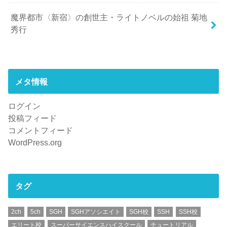
魔界都市〈新宿〉の創世主・ライトノベルの始祖 菊地
秀行
メタ情報
ログイン
投稿フィード
コメントフィード
WordPress.org
タグ
2ch
5ch
SGH
SGHアソシエイト
SGH校
SSH
SSH校
エリート校
スーパーサイエンスハイスクール
チュートリアル