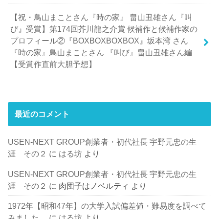
【祝・鳥山まことさん『時の家』 畠山丑雄さん『叫
び』受賞】第174回芥川龍之介賞 候補作と候補作家の
プロフィール②『BOXBOXBOXBOX』坂本湾 さん
『時の家』鳥山まことさん 『叫び』畠山丑雄さん編
【受賞作直前大胆予想】
最近のコメント
USEN-NEXT GROUP創業者・初代社長 宇野元忠の生
涯 その２
に
はる坊
より
USEN-NEXT GROUP創業者・初代社長 宇野元忠の生
涯 その２
に
肉団子はノベルティ
より
1972年【昭和47年】の大学入試偏差値・難易度を調べて
みました。
に
はる坊
より