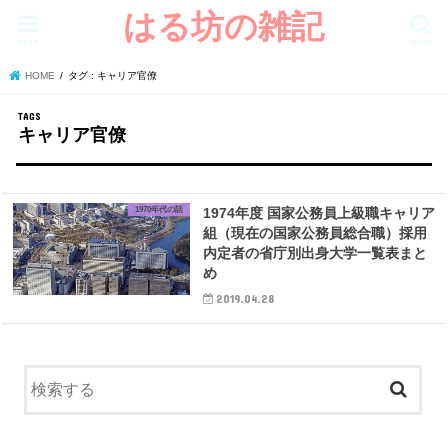
はる坊の雑記
menu
search
HOME
タグ : キャリア官僚
キャリア官僚
1970年代の話
1974年度 国家公務員上級職キャリア
組（現在の国家公務員総合職）採用
内定者の省庁別出身大学一覧表まと
め
2019.04.28