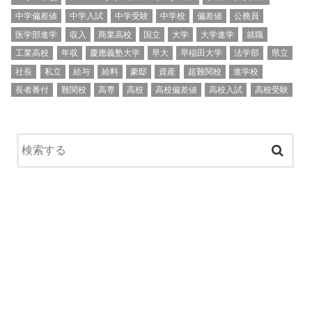
中学偏差値
中学入試
中学受験
中学校
偏差値
公務員
医学部進学
収入
商業高校
国立
大学
大学進学
就職
工業高校
年収
慶應義塾大学
早大
早稲田大学
法学部
県立
社長
私立
給与
給料
豪邸
資産
超難関校
進学校
長者番付
難関校
高専
高校
高校偏差値
高校入試
高校受験