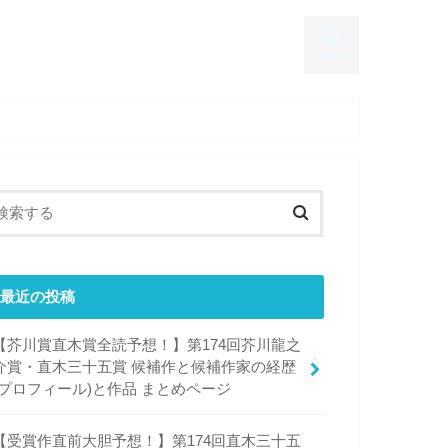
search
最近の投稿
【芥川賞直木賞全読予想！】第174回芥川龍之
介賞・直木三十五賞 候補作と候補作家の経歴
(プロフィール)と作品 まとめページ
【受賞作直前大胆予想！】第174回直木三十五