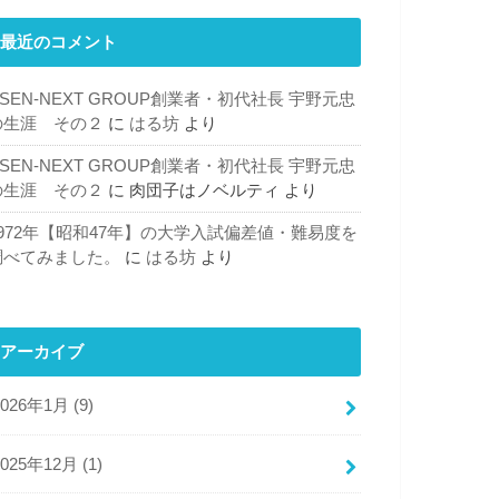
最近のコメント
SEN-NEXT GROUP創業者・初代社長 宇野元忠
の生涯 その２
に
はる坊
より
SEN-NEXT GROUP創業者・初代社長 宇野元忠
の生涯 その２
に
肉団子はノベルティ
より
1972年【昭和47年】の大学入試偏差値・難易度を
調べてみました。
に
はる坊
より
アーカイブ
2026年1月 (9)
2025年12月 (1)