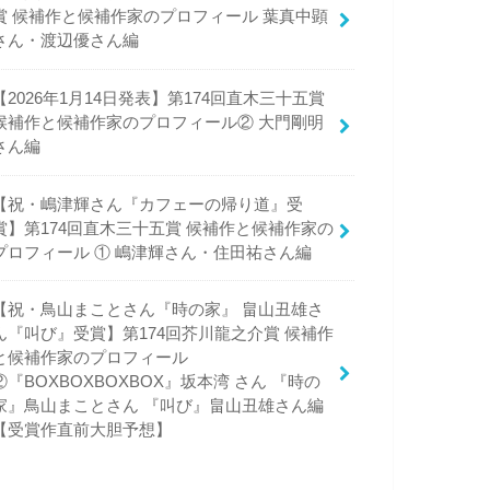
賞 候補作と候補作家のプロフィール 葉真中顕
さん・渡辺優さん編
【2026年1月14日発表】第174回直木三十五賞
候補作と候補作家のプロフィール② 大門剛明
さん編
【祝・嶋津輝さん『カフェーの帰り道』受
賞】第174回直木三十五賞 候補作と候補作家の
プロフィール ① 嶋津輝さん・住田祐さん編
【祝・鳥山まことさん『時の家』 畠山丑雄さ
ん『叫び』受賞】第174回芥川龍之介賞 候補作
と候補作家のプロフィール
②『BOXBOXBOXBOX』坂本湾 さん 『時の
家』鳥山まことさん 『叫び』畠山丑雄さん編
【受賞作直前大胆予想】