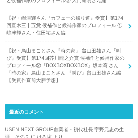
と候補作家のプロフィール② 大門剛明さん編
【祝・嶋津輝さん『カフェーの帰り道』受賞】第174
回直木三十五賞 候補作と候補作家のプロフィール ①
嶋津輝さん・住田祐さん編
【祝・鳥山まことさん『時の家』 畠山丑雄さん『叫
び』受賞】第174回芥川龍之介賞 候補作と候補作家の
プロフィール②『BOXBOXBOXBOX』坂本湾 さん
『時の家』鳥山まことさん 『叫び』畠山丑雄さん編
【受賞作直前大胆予想】
最近のコメント
USEN-NEXT GROUP創業者・初代社長 宇野元忠の生
涯 その２
に
はる坊
より