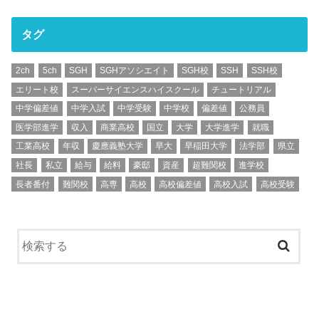
タグ
2ch
5ch
SGH
SGHアソシエイト
SGH校
SSH
SSH校
エリート校
スーパーサイエンスハイスクール
チュートリアル
中学偏差値
中学入試
中学受験
中学校
偏差値
公務員
医学部進学
収入
商業高校
国立
大学
大学進学
就職
工業高校
年収
慶應義塾大学
早大
早稲田大学
法学部
県立
社長
私立
給与
給料
豪邸
資産
超難関校
進学校
長者番付
難関校
高専
高校
高校偏差値
高校入試
高校受験