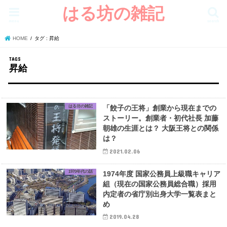
はる坊の雑記
menu
search
HOME
タグ : 昇給
昇給
はる坊の雑記
「餃子の王将」創業から現在までの
ストーリー。創業者・初代社長 加藤
朝雄の生涯とは？ 大阪王将との関係
は？
2021.02.06
1970年代の話
1974年度 国家公務員上級職キャリア
組（現在の国家公務員総合職）採用
内定者の省庁別出身大学一覧表まと
め
2019.04.28