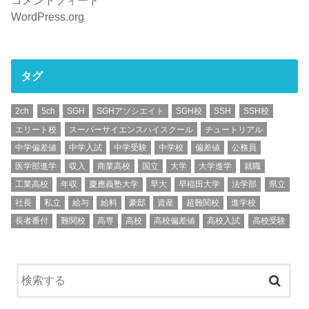
コメントフィード
WordPress.org
タグ
2ch
5ch
SGH
SGHアソシエイト
SGH校
SSH
SSH校
エリート校
スーパーサイエンスハイスクール
チュートリアル
中学偏差値
中学入試
中学受験
中学校
偏差値
公務員
医学部進学
収入
商業高校
国立
大学
大学進学
就職
工業高校
年収
慶應義塾大学
早大
早稲田大学
法学部
県立
社長
私立
給与
給料
豪邸
資産
超難関校
進学校
長者番付
難関校
高専
高校
高校偏差値
高校入試
高校受験