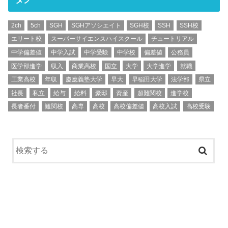
2ch
5ch
SGH
SGHアソシエイト
SGH校
SSH
SSH校
エリート校
スーパーサイエンスハイスクール
チュートリアル
中学偏差値
中学入試
中学受験
中学校
偏差値
公務員
医学部進学
収入
商業高校
国立
大学
大学進学
就職
工業高校
年収
慶應義塾大学
早大
早稲田大学
法学部
県立
社長
私立
給与
給料
豪邸
資産
超難関校
進学校
長者番付
難関校
高専
高校
高校偏差値
高校入試
高校受験