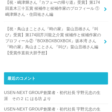
【祝・嶋津輝さん『カフェーの帰り道』受賞】第174
回直木三十五賞 候補作と候補作家のプロフィール ①
嶋津輝さん・住田祐さん編
【祝・鳥山まことさん『時の家』 畠山丑雄さん『叫
び』受賞】第174回芥川龍之介賞 候補作と候補作家の
プロフィール②『BOXBOXBOXBOX』坂本湾 さん
『時の家』鳥山まことさん 『叫び』畠山丑雄さん編
【受賞作直前大胆予想】
最近のコメント
USEN-NEXT GROUP創業者・初代社長 宇野元忠の生
涯 その２
に
はる坊
より
USEN-NEXT GROUP創業者・初代社長 宇野元忠の生