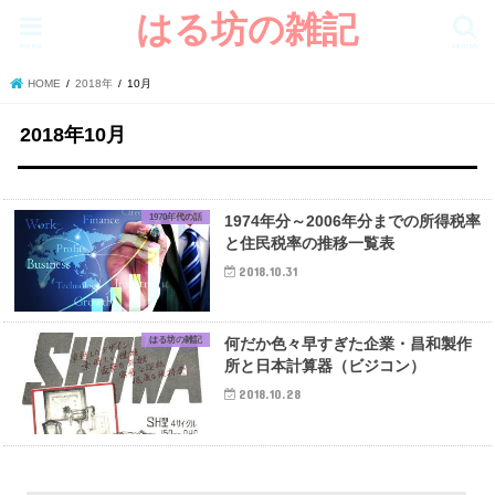
はる坊の雑記
menu
search
HOME
2018年
10月
2018年10月
1970年代の話
1974年分～2006年分までの所得税率
と住民税率の推移一覧表
2018.10.31
はる坊の雑記
何だか色々早すぎた企業・昌和製作
所と日本計算器（ビジコン）
2018.10.28