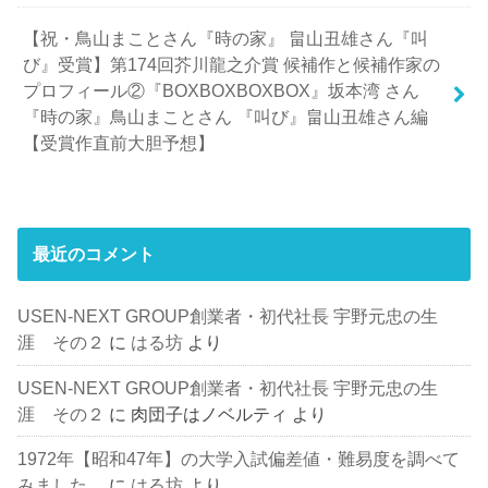
【祝・鳥山まことさん『時の家』 畠山丑雄さん『叫
び』受賞】第174回芥川龍之介賞 候補作と候補作家の
プロフィール②『BOXBOXBOXBOX』坂本湾 さん
『時の家』鳥山まことさん 『叫び』畠山丑雄さん編
【受賞作直前大胆予想】
最近のコメント
USEN-NEXT GROUP創業者・初代社長 宇野元忠の生
涯 その２
に
はる坊
より
USEN-NEXT GROUP創業者・初代社長 宇野元忠の生
涯 その２
に
肉団子はノベルティ
より
1972年【昭和47年】の大学入試偏差値・難易度を調べて
みました。
に
はる坊
より