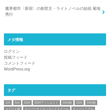
魔界都市〈新宿〉の創世主・ライトノベルの始祖 菊地
秀行
メタ情報
ログイン
投稿フィード
コメントフィード
WordPress.org
タグ
2ch
5ch
SGH
SGHアソシエイト
SGH校
SSH
SSH校
エリート校
スーパーサイエンスハイスクール
チュートリアル