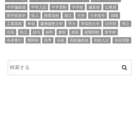
中学偏差値
中学入試
中学受験
中学校
偏差値
公務員
医学部進学
収入
商業高校
国立
大学
大学進学
就職
工業高校
年収
慶應義塾大学
早大
早稲田大学
法学部
県立
社長
私立
給与
給料
豪邸
資産
超難関校
進学校
長者番付
難関校
高専
高校
高校偏差値
高校入試
高校受験