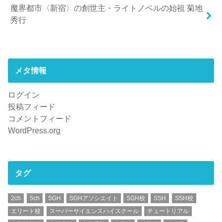
魔界都市〈新宿〉の創世主・ライトノベルの始祖 菊地
秀行
メタ情報
ログイン
投稿フィード
コメントフィード
WordPress.org
タグ
2ch
5ch
SGH
SGHアソシエイト
SGH校
SSH
SSH校
エリート校
スーパーサイエンスハイスクール
チュートリアル