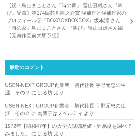
【祝・鳥山まことさん『時の家』 畠山丑雄さん『叫
び』受賞】第174回芥川龍之介賞 候補作と候補作家の
プロフィール②『BOXBOXBOXBOX』坂本湾 さん
『時の家』鳥山まことさん 『叫び』畠山丑雄さん編
【受賞作直前大胆予想】
最近のコメント
USEN-NEXT GROUP創業者・初代社長 宇野元忠の生
涯 その２
に
はる坊
より
USEN-NEXT GROUP創業者・初代社長 宇野元忠の生
涯 その２
に
肉団子はノベルティ
より
1972年【昭和47年】の大学入試偏差値・難易度を調べて
みました。
に
はる坊
より