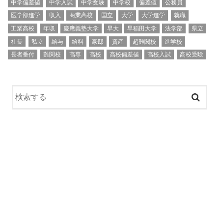
中学偏差値
中学入試
中学受験
中学校
偏差値
公務員
医学部進学
収入
商業高校
国立
大学
大学進学
就職
工業高校
年収
慶應義塾大学
早大
早稲田大学
法学部
県立
社長
私立
給与
給料
豪邸
資産
超難関校
進学校
長者番付
難関校
高専
高校
高校偏差値
高校入試
高校受験