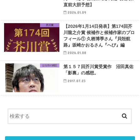
直前大胆予想】
2026.01.09
芥川賞
【2026年1月14日発表】第174回芥
川龍之介賞 候補作と候補作家のプロ
フィール① 久栖博季さん『貝殻航
路』坂崎かおるさん『へび』編
2026.01.08
はる坊の雑記
第１５７回芥川賞受賞作 沼田真佑
「影裏」の感想。
2017.07.23