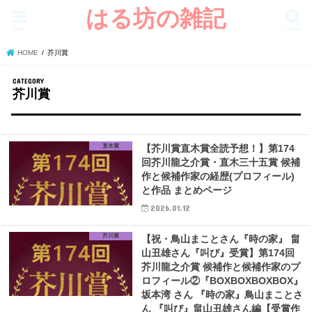
はる坊の雑記
menu
search
HOME
芥川賞
芥川賞
直木賞
【芥川賞直木賞全読予想！】第174
回芥川龍之介賞・直木三十五賞 候補
作と候補作家の経歴(プロフィール)
と作品 まとめページ
2026.01.12
芥川賞
【祝・鳥山まことさん『時の家』 畠
山丑雄さん『叫び』受賞】第174回
芥川龍之介賞 候補作と候補作家のプ
ロフィール②『BOXBOXBOXBOX』
坂本湾 さん 『時の家』鳥山まことさ
ん 『叫び』畠山丑雄さん編【受賞作