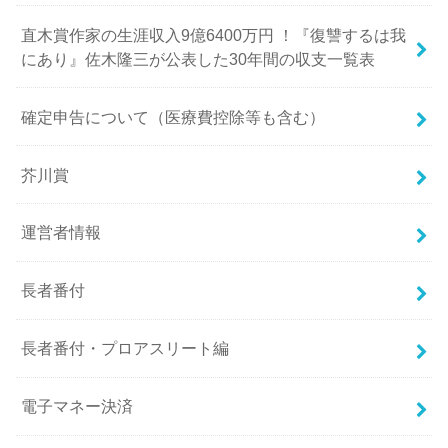
直木賞作家の生涯収入9億6400万円 ！『復讐するは我
にあり』佐木隆三が公表した30年間の収支一覧表
確定申告について（医療費控除等も含む）
芥川賞
運営者情報
長者番付
長者番付・プロアスリート編
電子マネー決済