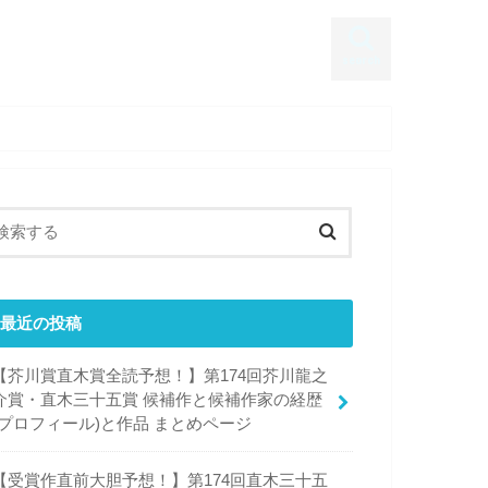
search
最近の投稿
【芥川賞直木賞全読予想！】第174回芥川龍之
介賞・直木三十五賞 候補作と候補作家の経歴
(プロフィール)と作品 まとめページ
【受賞作直前大胆予想！】第174回直木三十五