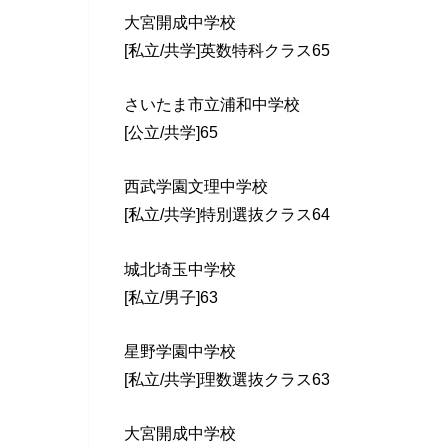
大宮開成中学校
[私立/共学]英数特科クラス65
さいたま市立浦和中学校
[公立/共学]65
西武学園文理中学校
[私立/共学]特別選抜クラス64
城北埼玉中学校
[私立/男子]63
星野学園中学校
[私立/共学]理数選抜クラス63
大宮開成中学校