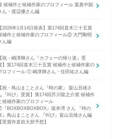
賞 候補作と候補作家のプロフィール 葉真中顕
さん・渡辺優さん編
【2026年1月14日発表】第174回直木三十五賞
候補作と候補作家のプロフィール② 大門剛明
さん編
【祝・嶋津輝さん『カフェーの帰り道』受
賞】第174回直木三十五賞 候補作と候補作家の
プロフィール ① 嶋津輝さん・住田祐さん編
【祝・鳥山まことさん『時の家』 畠山丑雄さ
ん『叫び』受賞】第174回芥川龍之介賞 候補作
と候補作家のプロフィール
②『BOXBOXBOXBOX』坂本湾 さん 『時の
家』鳥山まことさん 『叫び』畠山丑雄さん編
【受賞作直前大胆予想】