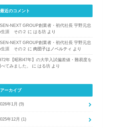
最近のコメント
SEN-NEXT GROUP創業者・初代社長 宇野元忠
の生涯 その２
に
はる坊
より
SEN-NEXT GROUP創業者・初代社長 宇野元忠
の生涯 その２
に
肉団子はノベルティ
より
1972年【昭和47年】の大学入試偏差値・難易度を
調べてみました。
に
はる坊
より
アーカイブ
2026年1月 (9)
2025年12月 (1)