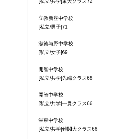
[私立/共学]東大クラス72
立教新座中学校
[私立/男子]71
淑徳与野中学校
[私立/女子]69
開智中学校
[私立/共学]先端クラス68
開智中学校
[私立/共学]一貫クラス66
栄東中学校
[私立/共学]難関大クラス66