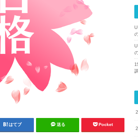
U
U
はてブ
送る
Pocket