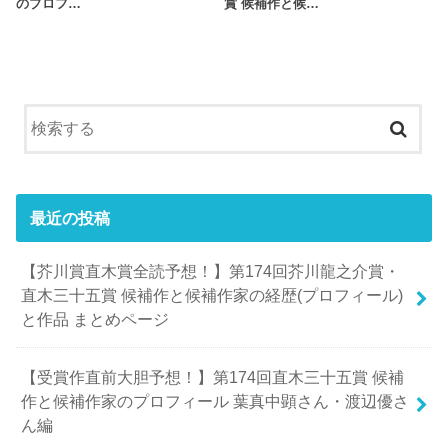
のプロフ…
賞 候補作と候…
最近の投稿
【芥川賞直木賞全読予想！】第174回芥川龍之介賞・
直木三十五賞 候補作と候補作家の経歴(プロフィール)
と作品 まとめページ
【受賞作直前大胆予想！】第174回直木三十五賞 候補
作と候補作家のプロフィール 葉真中顕さん・渡辺優さ
ん編