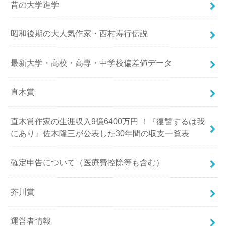
昔の大学進学
昭和後期の大人気作家・西村寿行伝説
最新大学・高校・高専・中学校偏差値データ
直木賞
直木賞作家の生涯収入9億6400万円 ！『復讐するは我
にあり』佐木隆三が公表した30年間の収支一覧表
確定申告について（医療費控除等も含む）
芥川賞
運営者情報