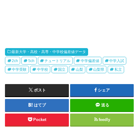
最新大学・高校・高専・中学校偏差値データ
2ch
5ch
チュートリアル
中学偏差値
中学入試
中学受験
中学校
国立
山梨
山梨県
私立
ポスト
シェア
はてブ
送る
Pocket
feedly