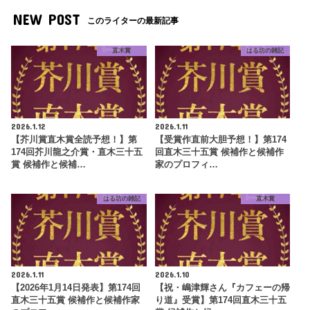
NEW POST
このライターの最新記事
直木賞
はる坊の雑記
2026.1.12
2026.1.11
【芥川賞直木賞全読予想！】第
【受賞作直前大胆予想！】第174
174回芥川龍之介賞・直木三十五
回直木三十五賞 候補作と候補作
賞 候補作と候補…
家のプロフィ…
はる坊の雑記
直木賞
2026.1.11
2026.1.10
【2026年1月14日発表】第174回
【祝・嶋津輝さん『カフェーの帰
直木三十五賞 候補作と候補作家
り道』受賞】第174回直木三十五