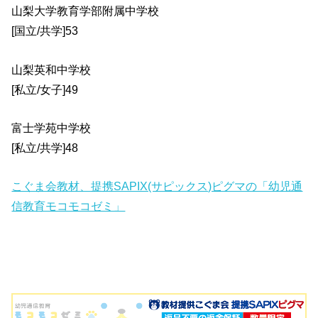
山梨大学教育学部附属中学校
[国立/共学]53
山梨英和中学校
[私立/女子]49
富士学苑中学校
[私立/共学]48
こぐま会教材、提携SAPIX(サピックス)ピグマの「幼児通
信教育モコモコゼミ」