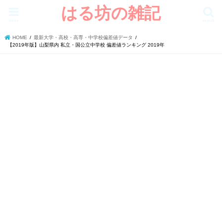
はる坊の雑記
menu
search
HOME
最新大学・高校・高専・中学校偏差値データ
【2019年版】山梨県内 私立・国公立中学校 偏差値ランキング 2019年