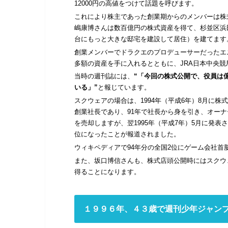
12000円の高値をつけて話題を呼びます。
これにより株主であった創業期からのメンバーは株
嶋康博さんは数百億円の株式資産を得て、杉並区浜
台にもっと大きな邸宅を建設して居住）を建てます
創業メンバーでドラクエのプロデューサーだったエ
多額の資産を手に入れるとともに、JRA日本中央
当時の週刊誌には、
“「今回の株式公開で、役員は
いる」”
と報じています。
スクウェアの場合は、1994年（平成6年）8月に
創業社長であり、91年で社長から身を引き、オー
を売却しますが、翌1995年（平成7年）5月に発表さ
位になったことが報道されました。
ウィキペディアで94年分の全国2位にゲーム会社
また、坂口博信さんも、株式店頭公開時にはスクウ
得ることになります。
１９９６年、４３歳で週刊少年ジャン