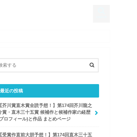
search
最近の投稿
【芥川賞直木賞全読予想！】第174回芥川龍之
介賞・直木三十五賞 候補作と候補作家の経歴
(プロフィール)と作品 まとめページ
【受賞作直前大胆予想！】第174回直木三十五