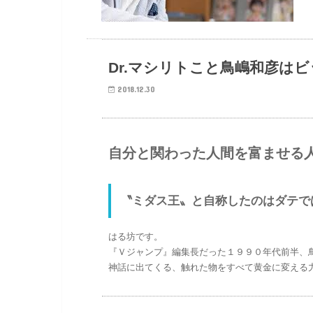
Dr.マシリトこと鳥嶋和彦は
2018.12.30
自分と関わった人間を富ませる
〝ミダス王〟と自称したのはダテで
はる坊です。
『Ｖジャンプ』編集長だった１９９０年代前半、
神話に出てくる、触れた物をすべて黄金に変える