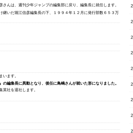
彦さんは、週刊少年ジャンプの編集部に戻り、編集長に就任します。
け継いだ堀江信彦編集長の下、１９９４年１２月に発行部数６５３万
まいます。
』の編集長に異動となり、後任に鳥嶋さんが就いた形になりました。
集英社を退社します。