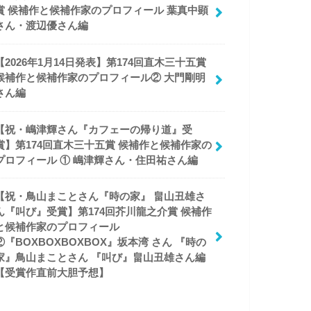
賞 候補作と候補作家のプロフィール 葉真中顕
さん・渡辺優さん編
【2026年1月14日発表】第174回直木三十五賞
候補作と候補作家のプロフィール② 大門剛明
さん編
【祝・嶋津輝さん『カフェーの帰り道』受
賞】第174回直木三十五賞 候補作と候補作家の
プロフィール ① 嶋津輝さん・住田祐さん編
【祝・鳥山まことさん『時の家』 畠山丑雄さ
ん『叫び』受賞】第174回芥川龍之介賞 候補作
と候補作家のプロフィール
②『BOXBOXBOXBOX』坂本湾 さん 『時の
家』鳥山まことさん 『叫び』畠山丑雄さん編
【受賞作直前大胆予想】