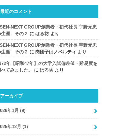
最近のコメント
SEN-NEXT GROUP創業者・初代社長 宇野元忠
の生涯 その２
に
はる坊
より
SEN-NEXT GROUP創業者・初代社長 宇野元忠
の生涯 その２
に
肉団子はノベルティ
より
1972年【昭和47年】の大学入試偏差値・難易度を
調べてみました。
に
はる坊
より
アーカイブ
2026年1月 (9)
2025年12月 (1)