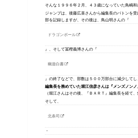
そんな１９９６年２月、４３歳になっていた鳥嶋和
ジャンプは、後藤広喜さんから編集長のバトンを受
部を記録しますが、その後は、鳥山明さんの『
ドラゴンボール
』、そして冨樫義博さんの『
幽遊白書
』の終了などで、部数は５００万部台に減少してし
編集長を務めていた堀江信彦さんは『メンズノンノ
（堀江さんはその後、『ＢＡＲＴ』編集長を経て、
そして、
北条司
・