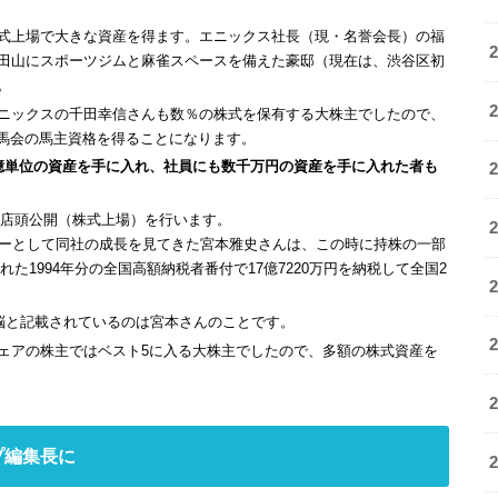
式上場で大きな資産を得ます。エニックス社長（現・名誉会長）の福
田山にスポーツジムと麻雀スペースを備えた豪邸（現在は、渋谷区初
。
ニックスの千田幸信さんも数％の株式を保有する大株主でしたので、
競馬会の馬主資格を得ることになります。
億単位の資産を手に入れ、社員にも数千万円の資産を手に入れた者も
株式店頭公開（株式上場）を行います。
ナーとして同社の成長を見てきた宮本雅史さんは、この時に持株の一部
れた1994年分の全国高額納税者番付で17億7220万円を納税して全国2
首脳と記載されているのは宮本さんのことです。
ェアの株主ではベスト5に入る大株主でしたので、多額の株式資産を
プ編集長に