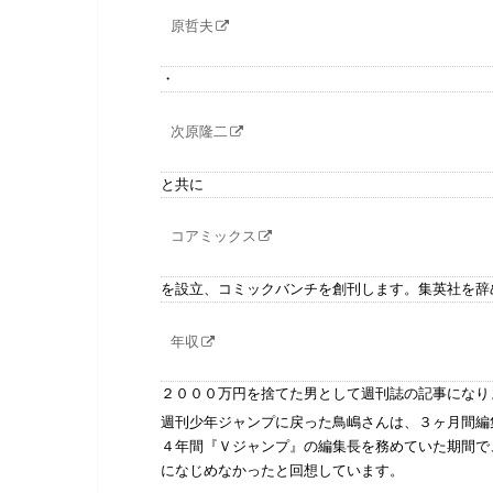
原哲夫
・
次原隆二
と共に
コアミックス
を設立、コミックバンチを創刊します。集英社を辞
年収
２０００万円を捨てた男として週刊誌の記事になり
週刊少年ジャンプに戻った鳥嶋さんは、３ヶ月間編
４年間『Ｖジャンプ』の編集長を務めていた期間で
になじめなかったと回想しています。