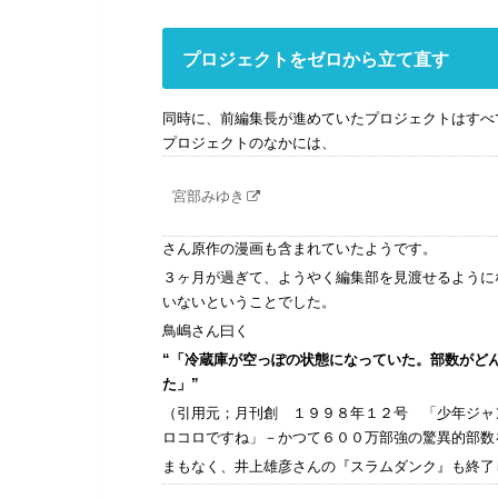
プロジェクトをゼロから立て直す
同時に、前編集長が進めていたプロジェクトはすべ
プロジェクトのなかには、
宮部みゆき
さん原作の漫画も含まれていたようです。
３ヶ月が過ぎて、ようやく編集部を見渡せるように
いないということでした。
鳥嶋さん曰く
“「冷蔵庫が空っぽの状態になっていた。部数がど
た」”
（引用元；月刊創 １９９８年１２号 「少年ジャ
ロコロですね」－かつて６００万部強の驚異的部数
まもなく、井上雄彦さんの『スラムダンク』も終了