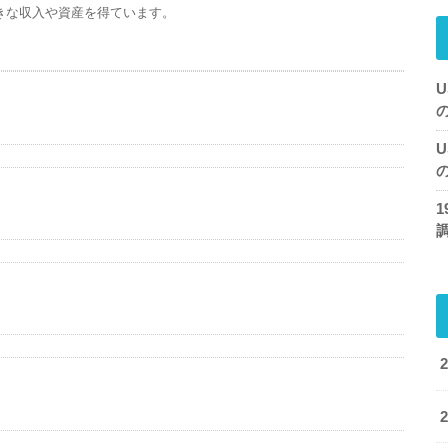
きな収入や資産を得ています。
U
U