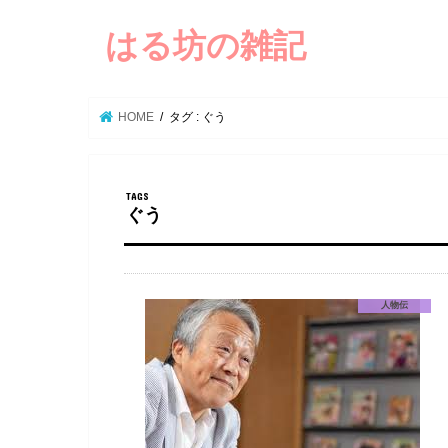
はる坊の雑記
HOME
タグ : ぐう
ぐう
人物伝