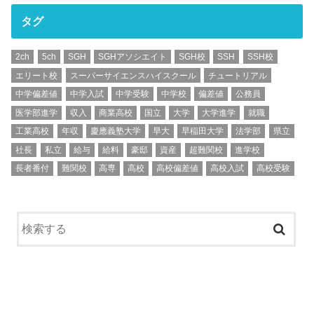
タグ
2ch
5ch
SGH
SGHアソシエイト
SGH校
SSH
SSH校
エリート校
スーパーサイエンスハイスクール
チュートリアル
中学偏差値
中学入試
中学受験
中学校
偏差値
公務員
医学部進学
収入
商業高校
国立
大学
大学進学
就職
工業高校
年収
慶應義塾大学
早大
早稲田大学
法学部
県立
社長
私立
給与
給料
豪邸
資産
超難関校
進学校
長者番付
難関校
高専
高校
高校偏差値
高校入試
高校受験