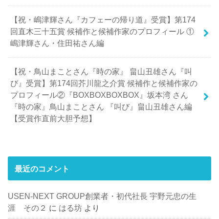
【祝・嶋津輝さん『カフェーの帰り道』受賞】第174
回直木三十五賞 候補作と候補作家のプロフィール ①
嶋津輝さん・住田祐さん編
【祝・鳥山まことさん『時の家』 畠山丑雄さん『叫
び』受賞】第174回芥川龍之介賞 候補作と候補作家の
プロフィール②『BOXBOXBOXBOX』坂本湾 さん
『時の家』鳥山まことさん 『叫び』畠山丑雄さん編
【受賞作直前大胆予想】
最近のコメント
USEN-NEXT GROUP創業者・初代社長 宇野元忠の生
涯 その２
に
はる坊
より