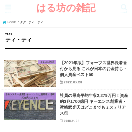
はる坊の雑記
menu
search
HOME
タグ : ティ・ティ
ティ・ティ
はる坊の雑記
【2021年版】フォーブス世界長者番
付から見る これが日本のお金持ち・
個人資産ベスト50
2022.03.28
【モンスター企業】キーエンスと創業者・滝崎
社員の最高平均年収2,279万円！資産
武光氏のまとめ
約3兆1700億円 キーエンス創業者・
滝崎武光氏はどこまでもミステリア
ス①
2018.11.04