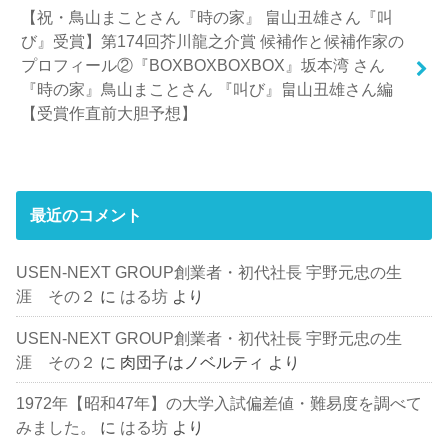
【祝・鳥山まことさん『時の家』 畠山丑雄さん『叫
び』受賞】第174回芥川龍之介賞 候補作と候補作家の
プロフィール②『BOXBOXBOXBOX』坂本湾 さん
『時の家』鳥山まことさん 『叫び』畠山丑雄さん編
【受賞作直前大胆予想】
最近のコメント
USEN-NEXT GROUP創業者・初代社長 宇野元忠の生
涯 その２
に
はる坊
より
USEN-NEXT GROUP創業者・初代社長 宇野元忠の生
涯 その２
に
肉団子はノベルティ
より
1972年【昭和47年】の大学入試偏差値・難易度を調べて
みました。
に
はる坊
より