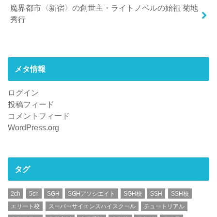
魔界都市〈新宿〉の創世主・ライトノベルの始祖 菊地
秀行
メタ情報
ログイン
投稿フィード
コメントフィード
WordPress.org
タグ
2ch
5ch
SGH
SGHアソシエイト
SGH校
SSH
SSH校
エリート校
スーパーサイエンスハイスクール
チュートリアル