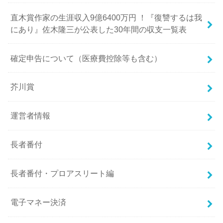
直木賞作家の生涯収入9億6400万円 ！『復讐するは我
にあり』佐木隆三が公表した30年間の収支一覧表
確定申告について（医療費控除等も含む）
芥川賞
運営者情報
長者番付
長者番付・プロアスリート編
電子マネー決済