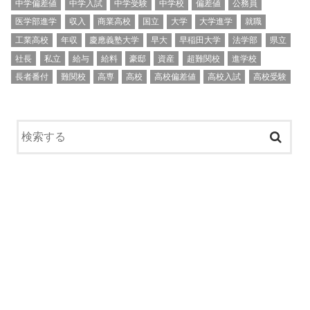
中学偏差値
中学入試
中学受験
中学校
偏差値
公務員
医学部進学
収入
商業高校
国立
大学
大学進学
就職
工業高校
年収
慶應義塾大学
早大
早稲田大学
法学部
県立
社長
私立
給与
給料
豪邸
資産
超難関校
進学校
長者番付
難関校
高専
高校
高校偏差値
高校入試
高校受験