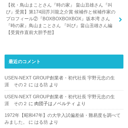
【祝・鳥山まことさん『時の家』 畠山丑雄さん『叫
び』受賞】第174回芥川龍之介賞 候補作と候補作家の
プロフィール②『BOXBOXBOXBOX』坂本湾 さん
『時の家』鳥山まことさん 『叫び』畠山丑雄さん編
【受賞作直前大胆予想】
最近のコメント
USEN-NEXT GROUP創業者・初代社長 宇野元忠の生
涯 その２
に
はる坊
より
USEN-NEXT GROUP創業者・初代社長 宇野元忠の生
涯 その２
に
肉団子はノベルティ
より
1972年【昭和47年】の大学入試偏差値・難易度を調べて
みました。
に
はる坊
より