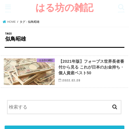
はる坊の雑記
menu
search
HOME
タグ : 似鳥昭雄
似鳥昭雄
はる坊の雑記
【2021年版】フォーブス世界長者番
付から見る これが日本のお金持ち・
個人資産ベスト50
2022.03.28