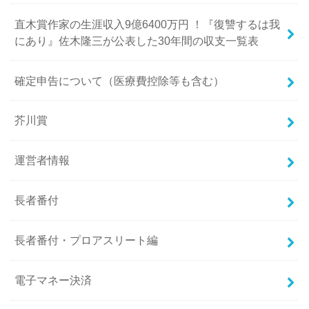
直木賞作家の生涯収入9億6400万円 ！『復讐するは我
にあり』佐木隆三が公表した30年間の収支一覧表
確定申告について（医療費控除等も含む）
芥川賞
運営者情報
長者番付
長者番付・プロアスリート編
電子マネー決済