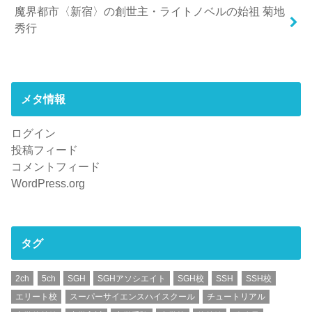
魔界都市〈新宿〉の創世主・ライトノベルの始祖 菊地
秀行
メタ情報
ログイン
投稿フィード
コメントフィード
WordPress.org
タグ
2ch
5ch
SGH
SGHアソシエイト
SGH校
SSH
SSH校
エリート校
スーパーサイエンスハイスクール
チュートリアル