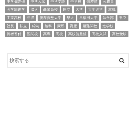
中学偏差値
中学入試
中学受験
中学校
偏差値
公務員
医学部進学
収入
商業高校
国立
大学
大学進学
就職
工業高校
年収
慶應義塾大学
早大
早稲田大学
法学部
県立
社長
私立
給与
給料
豪邸
資産
超難関校
進学校
長者番付
難関校
高専
高校
高校偏差値
高校入試
高校受験