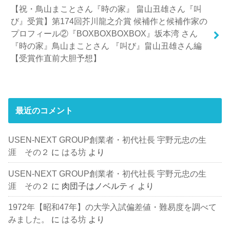
【祝・鳥山まことさん『時の家』 畠山丑雄さん『叫
び』受賞】第174回芥川龍之介賞 候補作と候補作家の
プロフィール②『BOXBOXBOXBOX』坂本湾 さん
『時の家』鳥山まことさん 『叫び』畠山丑雄さん編
【受賞作直前大胆予想】
最近のコメント
USEN-NEXT GROUP創業者・初代社長 宇野元忠の生
涯 その２
に
はる坊
より
USEN-NEXT GROUP創業者・初代社長 宇野元忠の生
涯 その２
に
肉団子はノベルティ
より
1972年【昭和47年】の大学入試偏差値・難易度を調べて
みました。
に
はる坊
より