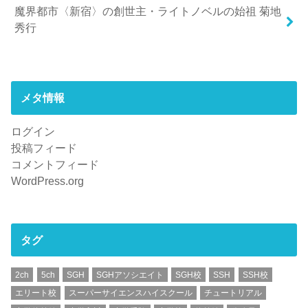
魔界都市〈新宿〉の創世主・ライトノベルの始祖 菊地
秀行
メタ情報
ログイン
投稿フィード
コメントフィード
WordPress.org
タグ
2ch
5ch
SGH
SGHアソシエイト
SGH校
SSH
SSH校
エリート校
スーパーサイエンスハイスクール
チュートリアル