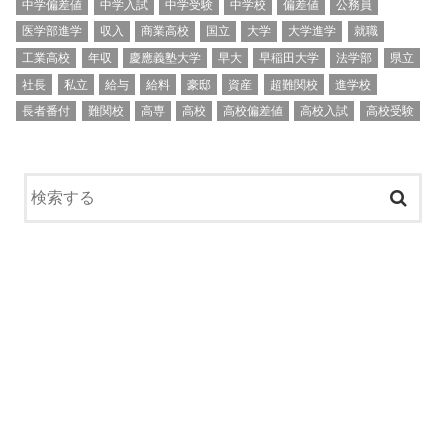
中学偏差値
中学入試
中学受験
中学校
偏差値
公務員
医学部進学
収入
商業高校
国立
大学
大学進学
就職
工業高校
年収
慶應義塾大学
早大
早稲田大学
法学部
県立
社長
私立
給与
給料
豪邸
資産
超難関校
進学校
長者番付
難関校
高専
高校
高校偏差値
高校入試
高校受験