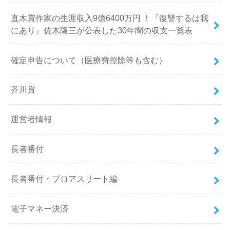
直木賞作家の生涯収入9億6400万円 ！『復讐するは我
にあり』佐木隆三が公表した30年間の収支一覧表
確定申告について（医療費控除等も含む）
芥川賞
運営者情報
長者番付
長者番付・プロアスリート編
電子マネー決済