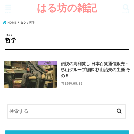
はる坊の雑記
menu
search
HOME
タグ : 哲学
哲学
人物伝
伝説の高利貸し 日本百貨通信販売・
杉山グループ総帥 杉山治夫の生涯 そ
の５
2019.05.28