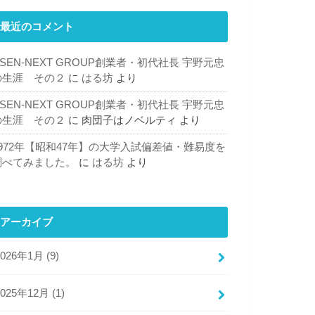
最近のコメント
SEN-NEXT GROUP創業者・初代社長 宇野元忠
の生涯 その２
に
はる坊
より
SEN-NEXT GROUP創業者・初代社長 宇野元忠
の生涯 その２
に
肉団子はノベルティ
より
1972年【昭和47年】の大学入試偏差値・難易度を
調べてみました。
に
はる坊
より
アーカイブ
2026年1月 (9)
2025年12月 (1)