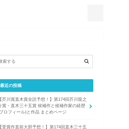
search
最近の投稿
【芥川賞直木賞全読予想！】第174回芥川龍之
介賞・直木三十五賞 候補作と候補作家の経歴
(プロフィール)と作品 まとめページ
【受賞作直前大胆予想！】第174回直木三十五