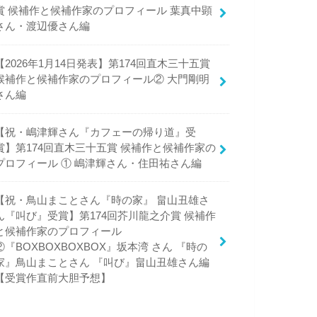
賞 候補作と候補作家のプロフィール 葉真中顕
さん・渡辺優さん編
【2026年1月14日発表】第174回直木三十五賞
候補作と候補作家のプロフィール② 大門剛明
さん編
【祝・嶋津輝さん『カフェーの帰り道』受
賞】第174回直木三十五賞 候補作と候補作家の
プロフィール ① 嶋津輝さん・住田祐さん編
【祝・鳥山まことさん『時の家』 畠山丑雄さ
ん『叫び』受賞】第174回芥川龍之介賞 候補作
と候補作家のプロフィール
②『BOXBOXBOXBOX』坂本湾 さん 『時の
家』鳥山まことさん 『叫び』畠山丑雄さん編
【受賞作直前大胆予想】