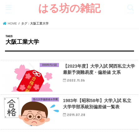
はる坊の雑記
menu
search
HOME
タグ : 大阪工業大学
大阪工業大学
2000年代の話
【2023年度】大学入試 関西私立大学
最新予測難易度・偏差値 文系
2022.11.06
昔の大学偏差値＆学費
1983年【昭和58年】大学入試 私立
大学学部系統別偏差値一覧表
2019.07.28