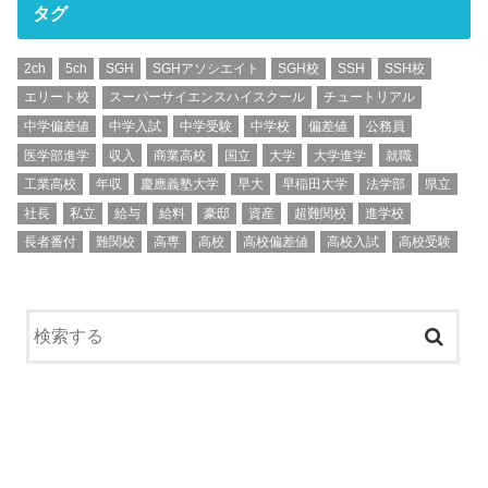
タグ
2ch
5ch
SGH
SGHアソシエイト
SGH校
SSH
SSH校
エリート校
スーパーサイエンスハイスクール
チュートリアル
中学偏差値
中学入試
中学受験
中学校
偏差値
公務員
医学部進学
収入
商業高校
国立
大学
大学進学
就職
工業高校
年収
慶應義塾大学
早大
早稲田大学
法学部
県立
社長
私立
給与
給料
豪邸
資産
超難関校
進学校
長者番付
難関校
高専
高校
高校偏差値
高校入試
高校受験