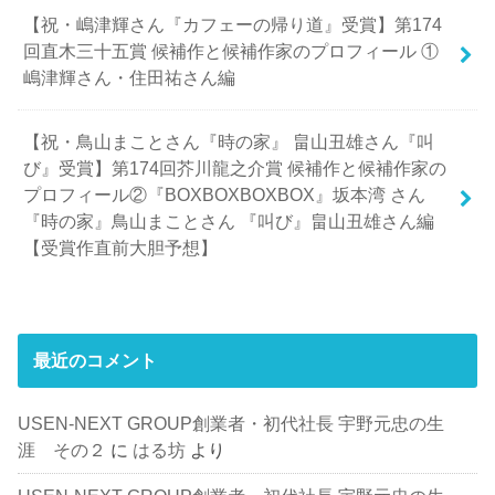
【祝・嶋津輝さん『カフェーの帰り道』受賞】第174
回直木三十五賞 候補作と候補作家のプロフィール ①
嶋津輝さん・住田祐さん編
【祝・鳥山まことさん『時の家』 畠山丑雄さん『叫
び』受賞】第174回芥川龍之介賞 候補作と候補作家の
プロフィール②『BOXBOXBOXBOX』坂本湾 さん
『時の家』鳥山まことさん 『叫び』畠山丑雄さん編
【受賞作直前大胆予想】
最近のコメント
USEN-NEXT GROUP創業者・初代社長 宇野元忠の生
涯 その２
に
はる坊
より