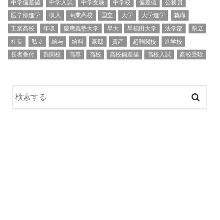
中学偏差値
中学入試
中学受験
中学校
偏差値
公務員
医学部進学
収入
商業高校
国立
大学
大学進学
就職
工業高校
年収
慶應義塾大学
早大
早稲田大学
法学部
県立
社長
私立
給与
給料
豪邸
資産
超難関校
進学校
長者番付
難関校
高専
高校
高校偏差値
高校入試
高校受験