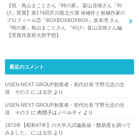
【祝・鳥山まことさん『時の家』 畠山丑雄さん『叫
び』受賞】第174回芥川龍之介賞 候補作と候補作家の
プロフィール②『BOXBOXBOXBOX』坂本湾 さん
『時の家』鳥山まことさん 『叫び』畠山丑雄さん編
【受賞作直前大胆予想】
最近のコメント
USEN-NEXT GROUP創業者・初代社長 宇野元忠の生
涯 その２
に
はる坊
より
USEN-NEXT GROUP創業者・初代社長 宇野元忠の生
涯 その２
に
肉団子はノベルティ
より
1972年【昭和47年】の大学入試偏差値・難易度を調べて
みました。
に
はる坊
より