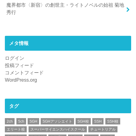
魔界都市〈新宿〉の創世主・ライトノベルの始祖 菊地
秀行
メタ情報
ログイン
投稿フィード
コメントフィード
WordPress.org
タグ
2ch
5ch
SGH
SGHアソシエイト
SGH校
SSH
SSH校
エリート校
スーパーサイエンスハイスクール
チュートリアル