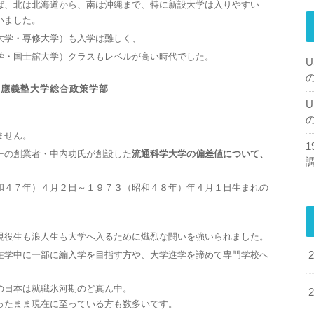
ば、北は北海道から、南は沖縄まで、特に新設大学は入りやすい
いました。
大学・専修大学）も入学は難しく、
学・国士舘大学）クラスもレベルが高い時代でした。
U
慶應義塾大学総合政策学部
U
ません。
ーの創業者・中内功氏が創設した
流通科学大学の偏差値について、
。
和４７年）４月２日～１９７３（昭和４８年）年４月１日生まれの
現役生も浪人生も大学へ入るために熾烈な闘いを強いられました。
在学中に一部に編入学を目指す方や、大学進学を諦めて専門学校へ
の日本は就職氷河期のど真ん中。
ったまま現在に至っている方も数多いです。