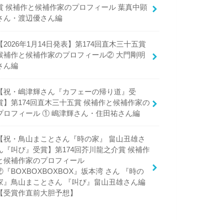
賞 候補作と候補作家のプロフィール 葉真中顕
さん・渡辺優さん編
【2026年1月14日発表】第174回直木三十五賞
候補作と候補作家のプロフィール② 大門剛明
さん編
【祝・嶋津輝さん『カフェーの帰り道』受
賞】第174回直木三十五賞 候補作と候補作家の
プロフィール ① 嶋津輝さん・住田祐さん編
【祝・鳥山まことさん『時の家』 畠山丑雄さ
ん『叫び』受賞】第174回芥川龍之介賞 候補作
と候補作家のプロフィール
②『BOXBOXBOXBOX』坂本湾 さん 『時の
家』鳥山まことさん 『叫び』畠山丑雄さん編
【受賞作直前大胆予想】