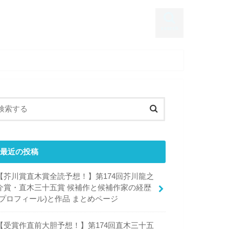
search
最近の投稿
【芥川賞直木賞全読予想！】第174回芥川龍之
介賞・直木三十五賞 候補作と候補作家の経歴
(プロフィール)と作品 まとめページ
【受賞作直前大胆予想！】第174回直木三十五