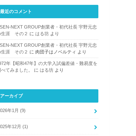
最近のコメント
SEN-NEXT GROUP創業者・初代社長 宇野元忠
の生涯 その２
に
はる坊
より
SEN-NEXT GROUP創業者・初代社長 宇野元忠
の生涯 その２
に
肉団子はノベルティ
より
1972年【昭和47年】の大学入試偏差値・難易度を
調べてみました。
に
はる坊
より
アーカイブ
2026年1月 (9)
2025年12月 (1)