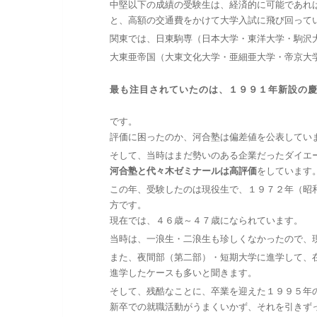
中堅以下の成績の受験生は、経済的に可能であれ
と、高額の交通費をかけて大学入試に飛び回って
関東では、日東駒専（日本大学・東洋大学・駒沢
大東亜帝国（大東文化大学・亜細亜大学・帝京大
最も注目されていたのは、１９９１年新設の
です。
評価に困ったのか、河合塾は偏差値を公表してい
そして、当時はまだ勢いのある企業だったダイエ
河合塾と代々木ゼミナールは高評価
をしています
この年、受験したのは現役生で、１９７２年（昭
方です。
現在では、４６歳～４７歳になられています。
当時は、一浪生・二浪生も珍しくなかったので、
また、夜間部（第二部）・短期大学に進学して、
進学したケースも多いと聞きます。
そして、残酷なことに、卒業を迎えた１９９５年
新卒での就職活動がうまくいかず、それを引きず