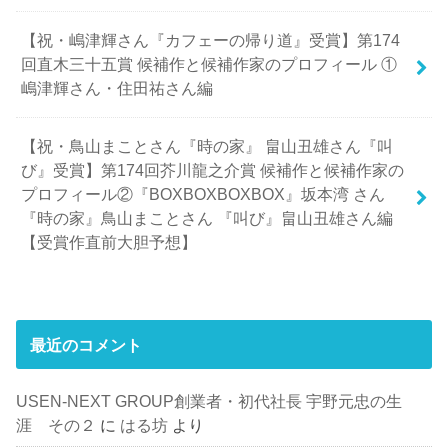
【祝・嶋津輝さん『カフェーの帰り道』受賞】第174
回直木三十五賞 候補作と候補作家のプロフィール ①
嶋津輝さん・住田祐さん編
【祝・鳥山まことさん『時の家』 畠山丑雄さん『叫
び』受賞】第174回芥川龍之介賞 候補作と候補作家の
プロフィール②『BOXBOXBOXBOX』坂本湾 さん
『時の家』鳥山まことさん 『叫び』畠山丑雄さん編
【受賞作直前大胆予想】
最近のコメント
USEN-NEXT GROUP創業者・初代社長 宇野元忠の生
涯 その２
に
はる坊
より