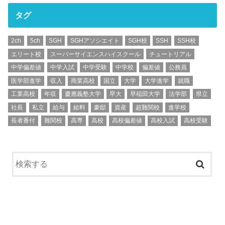
タグ
2ch
5ch
SGH
SGHアソシエイト
SGH校
SSH
SSH校
エリート校
スーパーサイエンスハイスクール
チュートリアル
中学偏差値
中学入試
中学受験
中学校
偏差値
公務員
医学部進学
収入
商業高校
国立
大学
大学進学
就職
工業高校
年収
慶應義塾大学
早大
早稲田大学
法学部
県立
社長
私立
給与
給料
豪邸
資産
超難関校
進学校
長者番付
難関校
高専
高校
高校偏差値
高校入試
高校受験