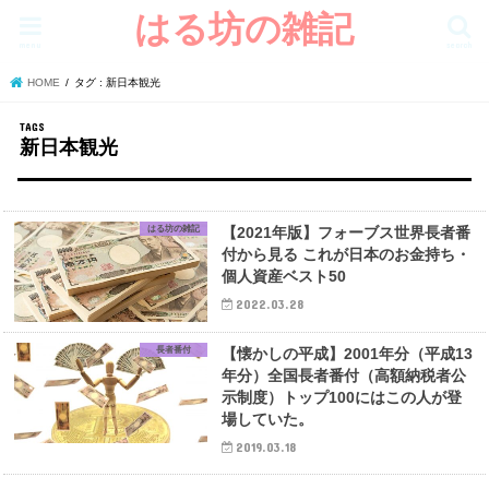
はる坊の雑記
menu
search
HOME
タグ : 新日本観光
新日本観光
はる坊の雑記
【2021年版】フォーブス世界長者番
付から見る これが日本のお金持ち・
個人資産ベスト50
2022.03.28
長者番付
【懐かしの平成】2001年分（平成13
年分）全国長者番付（高額納税者公
示制度）トップ100にはこの人が登
場していた。
2019.03.18