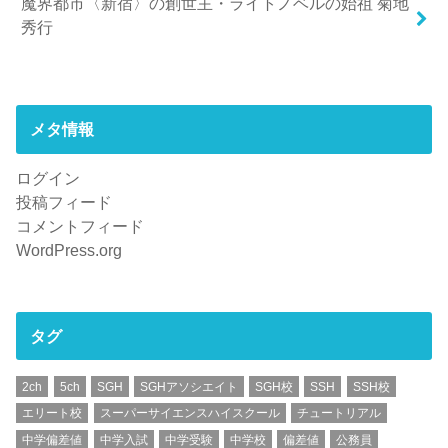
魔界都市〈新宿〉の創世主・ライトノベルの始祖 菊地
秀行
メタ情報
ログイン
投稿フィード
コメントフィード
WordPress.org
タグ
2ch
5ch
SGH
SGHアソシエイト
SGH校
SSH
SSH校
エリート校
スーパーサイエンスハイスクール
チュートリアル
中学偏差値
中学入試
中学受験
中学校
偏差値
公務員