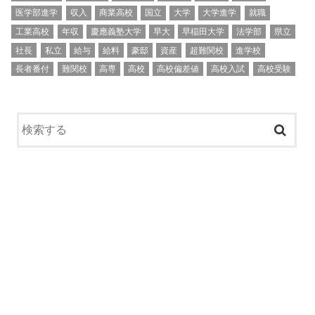
医学部進学
収入
商業高校
国立
大学
大学進学
就職
工業高校
年収
慶應義塾大学
早大
早稲田大学
法学部
県立
社長
私立
給与
給料
豪邸
資産
超難関校
進学校
長者番付
難関校
高専
高校
高校偏差値
高校入試
高校受験