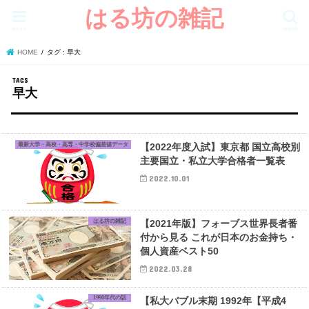
はる坊の雑記
menu
search
HOME
タグ : 早大
早大
最新大学・高校・高専・中学校偏差値データ
【2022年度入試】東京都 国立高校別
主要国立・私立大学合格者一覧表
2022.10.01
はる坊の雑記
【2021年版】フォーブス世界長者番
付から見る これが日本のお金持ち・
個人資産ベスト50
2022.03.28
1990年代の話
【私大バブル末期 1992年【平成4