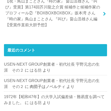
【祝・鳥山まことさん『時の家』 畠山丑雄さん『叫
び』受賞】第174回芥川龍之介賞 候補作と候補作家の
プロフィール②『BOXBOXBOXBOX』坂本湾 さん
『時の家』鳥山まことさん 『叫び』畠山丑雄さん編
【受賞作直前大胆予想】
最近のコメント
USEN-NEXT GROUP創業者・初代社長 宇野元忠の生
涯 その２
に
はる坊
より
USEN-NEXT GROUP創業者・初代社長 宇野元忠の生
涯 その２
に
肉団子はノベルティ
より
1972年【昭和47年】の大学入試偏差値・難易度を調べて
みました。
に
はる坊
より