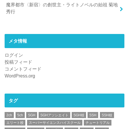
魔界都市〈新宿〉の創世主・ライトノベルの始祖 菊地
秀行
メタ情報
ログイン
投稿フィード
コメントフィード
WordPress.org
タグ
2ch
5ch
SGH
SGHアソシエイト
SGH校
SSH
SSH校
エリート校
スーパーサイエンスハイスクール
チュートリアル