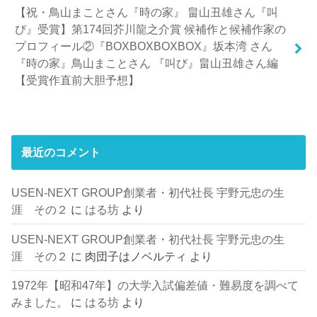
【祝・鳥山まことさん『時の家』 畠山丑雄さん『叫
び』受賞】第174回芥川龍之介賞 候補作と候補作家の
プロフィール②『BOXBOXBOXBOX』坂本湾 さん
『時の家』鳥山まことさん 『叫び』畠山丑雄さん編
【受賞作直前大胆予想】
最近のコメント
USEN-NEXT GROUP創業者・初代社長 宇野元忠の生
涯 その２
に
はる坊
より
USEN-NEXT GROUP創業者・初代社長 宇野元忠の生
涯 その２
に
肉団子はノベルティ
より
1972年【昭和47年】の大学入試偏差値・難易度を調べて
みました。
に
はる坊
より