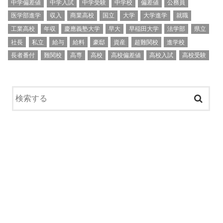
中学偏差値
中学入試
中学受験
中学校
偏差値
公務員
医学部進学
収入
商業高校
国立
大学
大学進学
就職
工業高校
年収
慶應義塾大学
早大
早稲田大学
法学部
県立
社長
私立
給与
給料
豪邸
資産
超難関校
進学校
長者番付
難関校
高専
高校
高校偏差値
高校入試
高校受験