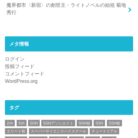
魔界都市〈新宿〉の創世主・ライトノベルの始祖 菊地
秀行
メタ情報
ログイン
投稿フィード
コメントフィード
WordPress.org
タグ
2ch
5ch
SGH
SGHアソシエイト
SGH校
SSH
SSH校
エリート校
スーパーサイエンスハイスクール
チュートリアル