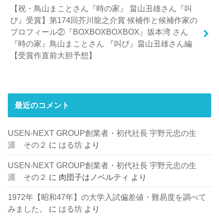
【祝・鳥山まことさん『時の家』 畠山丑雄さん『叫
び』受賞】第174回芥川龍之介賞 候補作と候補作家の
プロフィール②『BOXBOXBOXBOX』坂本湾 さん
『時の家』鳥山まことさん 『叫び』畠山丑雄さん編
【受賞作直前大胆予想】
最近のコメント
USEN-NEXT GROUP創業者・初代社長 宇野元忠の生
涯 その２
に
はる坊
より
USEN-NEXT GROUP創業者・初代社長 宇野元忠の生
涯 その２
に
肉団子はノベルティ
より
1972年【昭和47年】の大学入試偏差値・難易度を調べて
みました。
に
はる坊
より