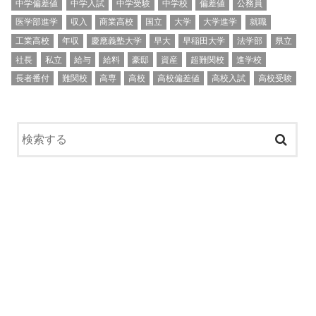
中学偏差値
中学入試
中学受験
中学校
偏差値
公務員
医学部進学
収入
商業高校
国立
大学
大学進学
就職
工業高校
年収
慶應義塾大学
早大
早稲田大学
法学部
県立
社長
私立
給与
給料
豪邸
資産
超難関校
進学校
長者番付
難関校
高専
高校
高校偏差値
高校入試
高校受験