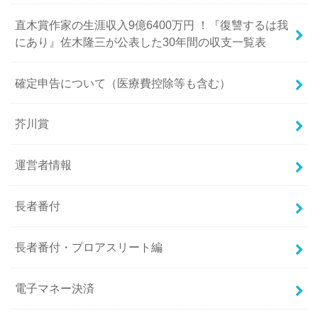
直木賞作家の生涯収入9億6400万円 ！『復讐するは我
にあり』佐木隆三が公表した30年間の収支一覧表
確定申告について（医療費控除等も含む）
芥川賞
運営者情報
長者番付
長者番付・プロアスリート編
電子マネー決済