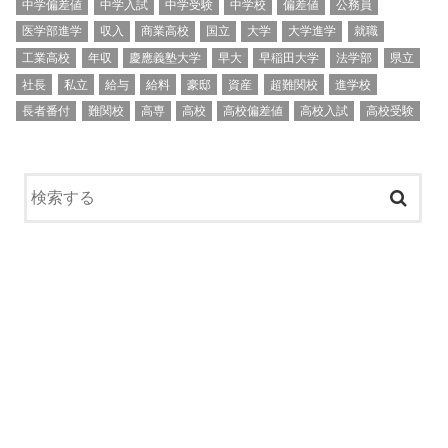
中学偏差値
中学入試
中学受験
中学校
偏差値
公務員
医学部進学
収入
商業高校
国立
大学
大学進学
就職
工業高校
年収
慶應義塾大学
早大
早稲田大学
法学部
県立
社長
私立
給与
給料
豪邸
資産
超難関校
進学校
長者番付
難関校
高専
高校
高校偏差値
高校入試
高校受験