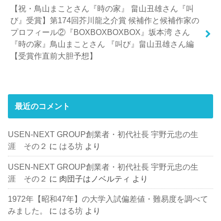
【祝・鳥山まことさん『時の家』 畠山丑雄さん『叫
び』受賞】第174回芥川龍之介賞 候補作と候補作家の
プロフィール②『BOXBOXBOXBOX』坂本湾 さん
『時の家』鳥山まことさん 『叫び』畠山丑雄さん編
【受賞作直前大胆予想】
最近のコメント
USEN-NEXT GROUP創業者・初代社長 宇野元忠の生
涯 その２
に
はる坊
より
USEN-NEXT GROUP創業者・初代社長 宇野元忠の生
涯 その２
に
肉団子はノベルティ
より
1972年【昭和47年】の大学入試偏差値・難易度を調べて
みました。
に
はる坊
より