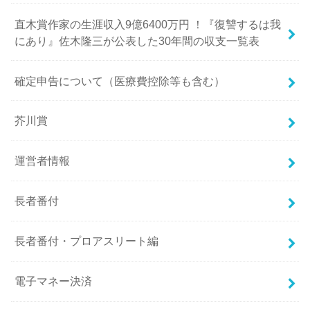
直木賞作家の生涯収入9億6400万円 ！『復讐するは我
にあり』佐木隆三が公表した30年間の収支一覧表
確定申告について（医療費控除等も含む）
芥川賞
運営者情報
長者番付
長者番付・プロアスリート編
電子マネー決済