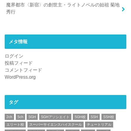
魔界都市〈新宿〉の創世主・ライトノベルの始祖 菊地
秀行
メタ情報
ログイン
投稿フィード
コメントフィード
WordPress.org
タグ
2ch
5ch
SGH
SGHアソシエイト
SGH校
SSH
SSH校
エリート校
スーパーサイエンスハイスクール
チュートリアル