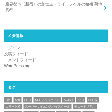
魔界都市〈新宿〉の創世主・ライトノベルの始祖 菊地
秀行
メタ情報
ログイン
投稿フィード
コメントフィード
WordPress.org
タグ
2ch
5ch
SGH
SGHアソシエイト
SGH校
SSH
SSH校
エリート校
スーパーサイエンスハイスクール
チュートリアル