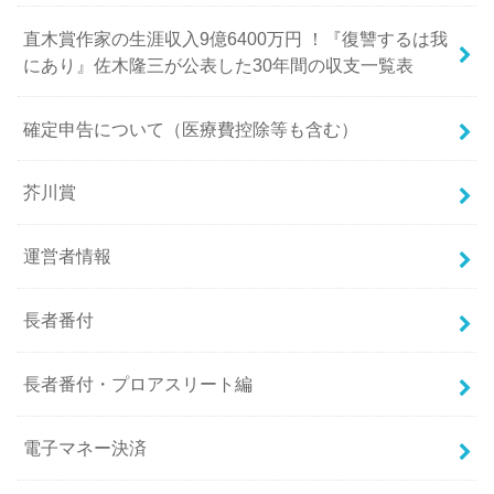
直木賞作家の生涯収入9億6400万円 ！『復讐するは我
にあり』佐木隆三が公表した30年間の収支一覧表
確定申告について（医療費控除等も含む）
芥川賞
運営者情報
長者番付
長者番付・プロアスリート編
電子マネー決済