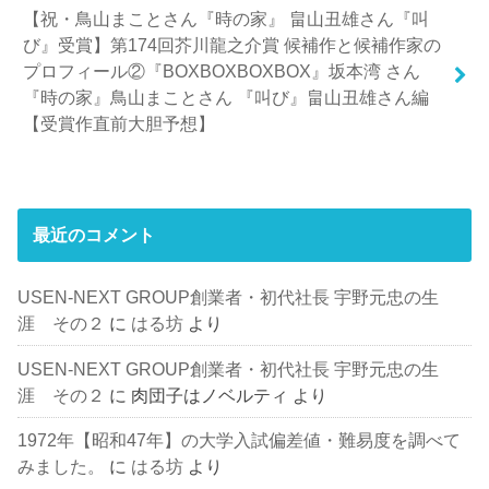
【祝・鳥山まことさん『時の家』 畠山丑雄さん『叫
び』受賞】第174回芥川龍之介賞 候補作と候補作家の
プロフィール②『BOXBOXBOXBOX』坂本湾 さん
『時の家』鳥山まことさん 『叫び』畠山丑雄さん編
【受賞作直前大胆予想】
最近のコメント
USEN-NEXT GROUP創業者・初代社長 宇野元忠の生
涯 その２
に
はる坊
より
USEN-NEXT GROUP創業者・初代社長 宇野元忠の生
涯 その２
に
肉団子はノベルティ
より
1972年【昭和47年】の大学入試偏差値・難易度を調べて
みました。
に
はる坊
より