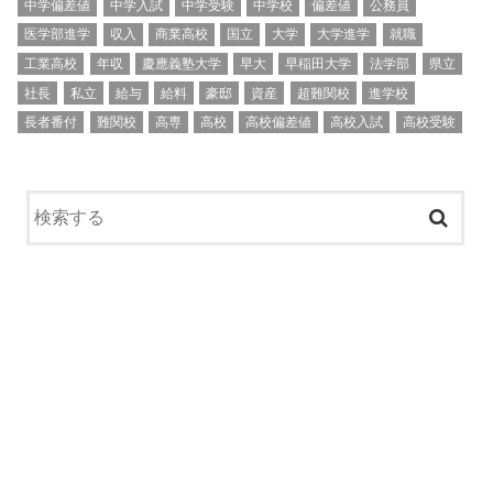
中学偏差値
中学入試
中学受験
中学校
偏差値
公務員
医学部進学
収入
商業高校
国立
大学
大学進学
就職
工業高校
年収
慶應義塾大学
早大
早稲田大学
法学部
県立
社長
私立
給与
給料
豪邸
資産
超難関校
進学校
長者番付
難関校
高専
高校
高校偏差値
高校入試
高校受験