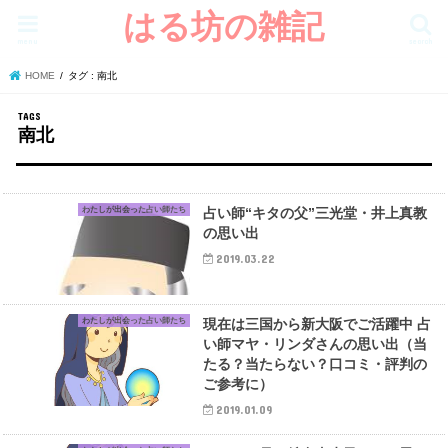
はる坊の雑記
menu
search
HOME
タグ : 南北
南北
わたしが出会った占い師たち
占い師“キタの父”三光堂・井上真教
の思い出
2019.03.22
わたしが出会った占い師たち
現在は三国から新大阪でご活躍中 占
い師マヤ・リンダさんの思い出（当
たる？当たらない？口コミ・評判の
ご参考に）
2019.01.09