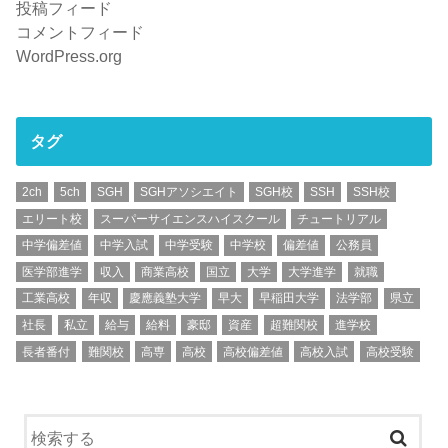
投稿フィード
コメントフィード
WordPress.org
タグ
2ch
5ch
SGH
SGHアソシエイト
SGH校
SSH
SSH校
エリート校
スーパーサイエンスハイスクール
チュートリアル
中学偏差値
中学入試
中学受験
中学校
偏差値
公務員
医学部進学
収入
商業高校
国立
大学
大学進学
就職
工業高校
年収
慶應義塾大学
早大
早稲田大学
法学部
県立
社長
私立
給与
給料
豪邸
資産
超難関校
進学校
長者番付
難関校
高専
高校
高校偏差値
高校入試
高校受験