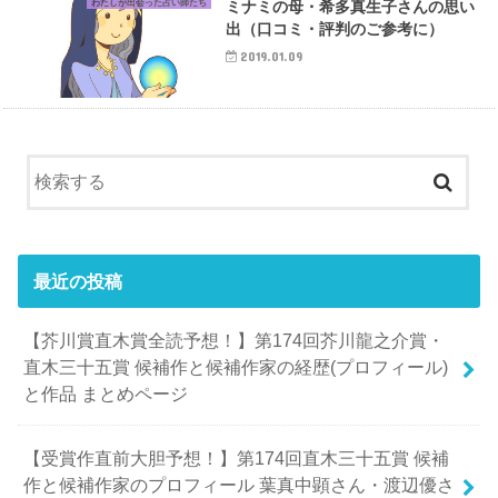
わたしが出会った占い師たち
ミナミの母・希多真生子さんの思い
出（口コミ・評判のご参考に）
2019.01.09
最近の投稿
【芥川賞直木賞全読予想！】第174回芥川龍之介賞・
直木三十五賞 候補作と候補作家の経歴(プロフィール)
と作品 まとめページ
【受賞作直前大胆予想！】第174回直木三十五賞 候補
作と候補作家のプロフィール 葉真中顕さん・渡辺優さ