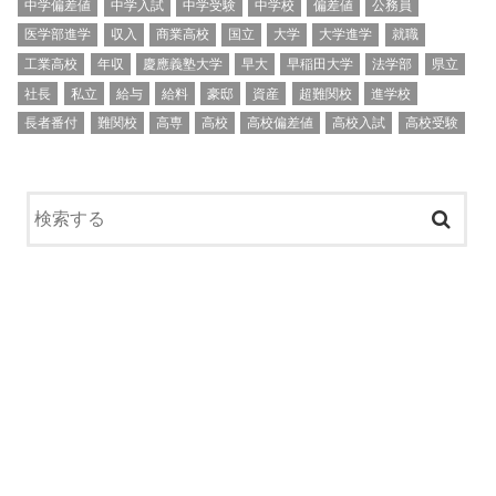
中学偏差値
中学入試
中学受験
中学校
偏差値
公務員
医学部進学
収入
商業高校
国立
大学
大学進学
就職
工業高校
年収
慶應義塾大学
早大
早稲田大学
法学部
県立
社長
私立
給与
給料
豪邸
資産
超難関校
進学校
長者番付
難関校
高専
高校
高校偏差値
高校入試
高校受験