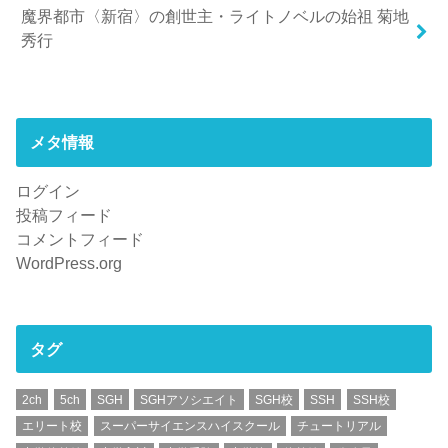
魔界都市〈新宿〉の創世主・ライトノベルの始祖 菊地
秀行
メタ情報
ログイン
投稿フィード
コメントフィード
WordPress.org
タグ
2ch
5ch
SGH
SGHアソシエイト
SGH校
SSH
SSH校
エリート校
スーパーサイエンスハイスクール
チュートリアル