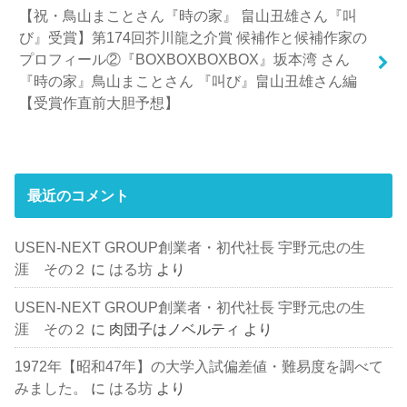
【祝・鳥山まことさん『時の家』 畠山丑雄さん『叫
び』受賞】第174回芥川龍之介賞 候補作と候補作家の
プロフィール②『BOXBOXBOXBOX』坂本湾 さん
『時の家』鳥山まことさん 『叫び』畠山丑雄さん編
【受賞作直前大胆予想】
最近のコメント
USEN-NEXT GROUP創業者・初代社長 宇野元忠の生
涯 その２
に
はる坊
より
USEN-NEXT GROUP創業者・初代社長 宇野元忠の生
涯 その２
に
肉団子はノベルティ
より
1972年【昭和47年】の大学入試偏差値・難易度を調べて
みました。
に
はる坊
より