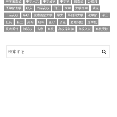
中学偏差値
中学入試
中学受験
中学校
偏差値
公務員
医学部進学
収入
商業高校
国立
大学
大学進学
就職
工業高校
年収
慶應義塾大学
早大
早稲田大学
法学部
県立
社長
私立
給与
給料
豪邸
資産
超難関校
進学校
長者番付
難関校
高専
高校
高校偏差値
高校入試
高校受験