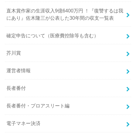
直木賞作家の生涯収入9億6400万円 ！『復讐するは我
にあり』佐木隆三が公表した30年間の収支一覧表
確定申告について（医療費控除等も含む）
芥川賞
運営者情報
長者番付
長者番付・プロアスリート編
電子マネー決済