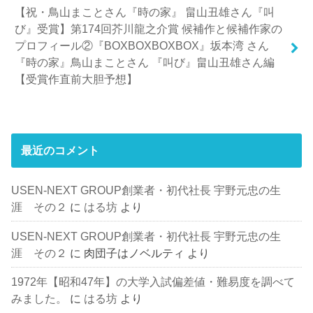
【祝・鳥山まことさん『時の家』 畠山丑雄さん『叫
び』受賞】第174回芥川龍之介賞 候補作と候補作家の
プロフィール②『BOXBOXBOXBOX』坂本湾 さん
『時の家』鳥山まことさん 『叫び』畠山丑雄さん編
【受賞作直前大胆予想】
最近のコメント
USEN-NEXT GROUP創業者・初代社長 宇野元忠の生
涯 その２
に
はる坊
より
USEN-NEXT GROUP創業者・初代社長 宇野元忠の生
涯 その２
に
肉団子はノベルティ
より
1972年【昭和47年】の大学入試偏差値・難易度を調べて
みました。
に
はる坊
より