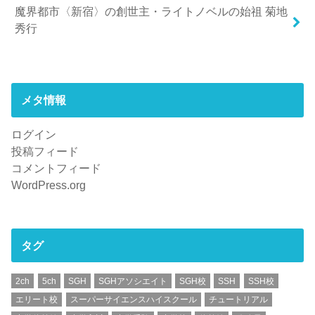
魔界都市〈新宿〉の創世主・ライトノベルの始祖 菊地
秀行
メタ情報
ログイン
投稿フィード
コメントフィード
WordPress.org
タグ
2ch
5ch
SGH
SGHアソシエイト
SGH校
SSH
SSH校
エリート校
スーパーサイエンスハイスクール
チュートリアル