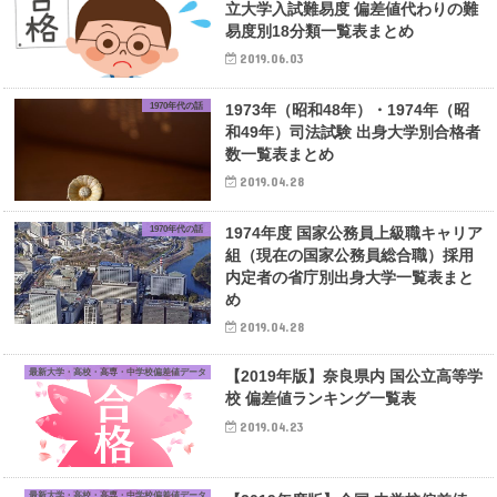
立大学入試難易度 偏差値代わりの難
易度別18分類一覧表まとめ
2019.06.03
1970年代の話
1973年（昭和48年）・1974年（昭
和49年）司法試験 出身大学別合格者
数一覧表まとめ
2019.04.28
1970年代の話
1974年度 国家公務員上級職キャリア
組（現在の国家公務員総合職）採用
内定者の省庁別出身大学一覧表まと
め
2019.04.28
最新大学・高校・高専・中学校偏差値データ
【2019年版】奈良県内 国公立高等学
校 偏差値ランキング一覧表
2019.04.23
最新大学・高校・高専・中学校偏差値データ