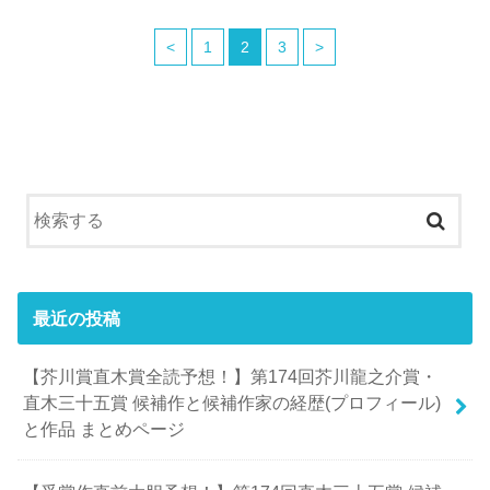
<
1
2
3
>
最近の投稿
【芥川賞直木賞全読予想！】第174回芥川龍之介賞・
直木三十五賞 候補作と候補作家の経歴(プロフィール)
と作品 まとめページ