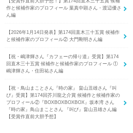
【受賞作直前大胆予想！】第174回直木三十五賞 候補
作と候補作家のプロフィール 葉真中顕さん・渡辺優さ
ん編
【2026年1月14日発表】第174回直木三十五賞 候補作
と候補作家のプロフィール② 大門剛明さん編
【祝・嶋津輝さん『カフェーの帰り道』受賞】第174
回直木三十五賞 候補作と候補作家のプロフィール ①
嶋津輝さん・住田祐さん編
【祝・鳥山まことさん『時の家』 畠山丑雄さん『叫
び』受賞】第174回芥川龍之介賞 候補作と候補作家の
プロフィール②『BOXBOXBOXBOX』坂本湾 さん
『時の家』鳥山まことさん 『叫び』畠山丑雄さん編
【受賞作直前大胆予想】