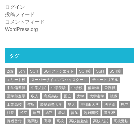
ログイン
投稿フィード
コメントフィード
WordPress.org
タグ
2ch
5ch
SGH
SGHアソシエイト
SGH校
SSH
SSH校
エリート校
スーパーサイエンスハイスクール
チュートリアル
中学偏差値
中学入試
中学受験
中学校
偏差値
公務員
医学部進学
収入
商業高校
国立
大学
大学進学
就職
工業高校
年収
慶應義塾大学
早大
早稲田大学
法学部
県立
社長
私立
給与
給料
豪邸
資産
超難関校
進学校
長者番付
難関校
高専
高校
高校偏差値
高校入試
高校受験