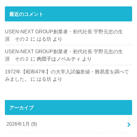
最近のコメント
USEN-NEXT GROUP創業者・初代社長 宇野元忠の生
涯 その２
に
はる坊
より
USEN-NEXT GROUP創業者・初代社長 宇野元忠の生
涯 その２
に
肉団子はノベルティ
より
1972年【昭和47年】の大学入試偏差値・難易度を調べて
みました。
に
はる坊
より
アーカイブ
2026年1月 (9)