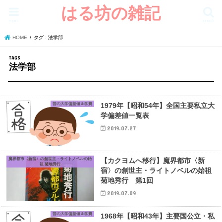
はる坊の雑記
menu
search
HOME
タグ : 法学部
法学部
昔の大学偏差値＆学費
1979年【昭和54年】全国主要私立大
学偏差値一覧表
2019.07.27
魔界都市〈新宿〉の創世主・ライトノベルの始
【カクヨムへ移行】魔界都市〈新
祖 菊地秀行
宿〉の創世主・ライトノベルの始祖
菊地秀行 第1回
2019.07.09
昔の大学偏差値＆学費
1968年【昭和43年】主要国公立・私