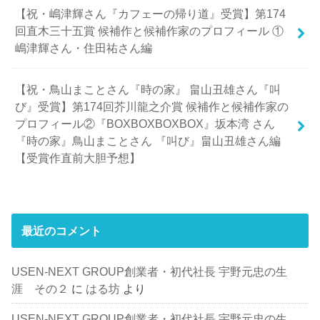
【祝・嶋津輝さん『カフェーの帰り道』受賞】第174
回直木三十五賞 候補作と候補作家のプロフィール ①
嶋津輝さん・住田祐さん編
【祝・鳥山まことさん『時の家』 畠山丑雄さん『叫
び』受賞】第174回芥川龍之介賞 候補作と候補作家の
プロフィール②『BOXBOXBOXBOX』坂本湾 さん
『時の家』鳥山まことさん 『叫び』畠山丑雄さん編
【受賞作直前大胆予想】
最近のコメント
USEN-NEXT GROUP創業者・初代社長 宇野元忠の生
涯 その２
に
はる坊
より
USEN-NEXT GROUP創業者・初代社長 宇野元忠の生