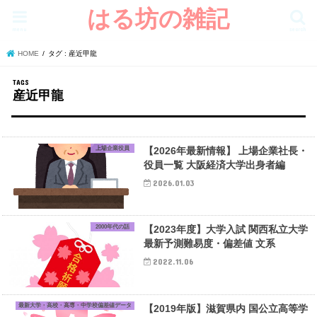
はる坊の雑記
menu
search
HOME
タグ : 産近甲龍
産近甲龍
上場企業役員
【2026年最新情報】 上場企業社長・
役員一覧 大阪経済大学出身者編
2026.01.03
2000年代の話
【2023年度】大学入試 関西私立大学
最新予測難易度・偏差値 文系
2022.11.06
最新大学・高校・高専・中学校偏差値データ
【2019年版】滋賀県内 国公立高等学