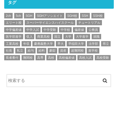
タグ
2ch
5ch
SGH
SGHアソシエイト
SGH校
SSH
SSH校
エリート校
スーパーサイエンスハイスクール
チュートリアル
中学偏差値
中学入試
中学受験
中学校
偏差値
公務員
医学部進学
収入
商業高校
国立
大学
大学進学
就職
工業高校
年収
慶應義塾大学
早大
早稲田大学
法学部
県立
社長
私立
給与
給料
豪邸
資産
超難関校
進学校
長者番付
難関校
高専
高校
高校偏差値
高校入試
高校受験