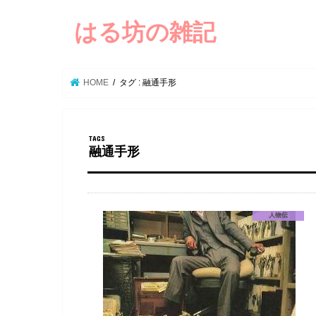
はる坊の雑記
HOME
タグ : 融通手形
融通手形
人物伝