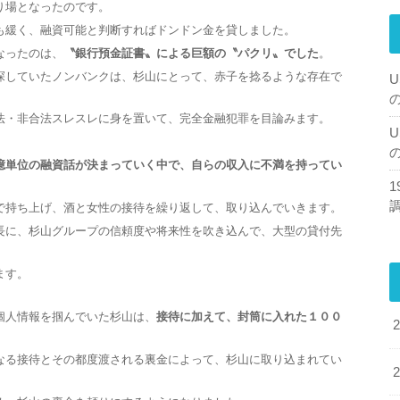
り場となったのです。
も緩く、融資可能と判断すればドンドン金を貸しました。
なったのは、
〝銀行預金証書〟による巨額の〝パクリ〟でした
。
探していたノンバンクは、杉山にとって、赤子を捻るような存在で
U
法・非合法スレスレに身を置いて、完全金融犯罪を目論みます。
U
億単位の融資話が決まっていく中で、自らの収入に不満を持ってい
で持ち上げ、酒と女性の接待を繰り返して、取り込んでいきます。
長に、杉山グループの信頼度や将来性を吹き込んで、大型の貸付先
ます。
個人情報を掴んでいた杉山は、
接待に加えて、封筒に入れた１００
なる接待とその都度渡される裏金によって、杉山に取り込まれてい