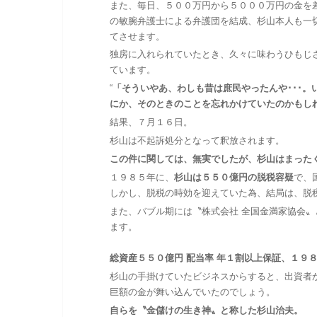
また、毎日、５００万円から５０００万円の金を
の敏腕弁護士による弁護団を結成、杉山本人も一
てさせます。
独房に入れられていたとき、久々に味わうひもじ
ています。
“
「そういやあ、わしも昔は庶民やったんや･･･。
にか、そのときのことを忘れかけていたのかもし
結果、７月１６日。
杉山は不起訴処分となって釈放されます。
この件に関しては、無実でしたが、杉山はまった
１９８５年に、
杉山は５５０億円の脱税容疑
で、
しかし、脱税の時効を迎えていた為、結局は、脱
また、バブル期には〝株式会社 全国金満家協会
ます。
総資産５５０億円 配当率 年１割以上保証、１９
杉山の手掛けていたビジネスからすると、出資者
巨額の金が舞い込んでいたのでしょう。
自らを〝金儲けの生き神〟と称した杉山治夫。