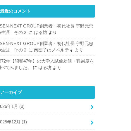
最近のコメント
SEN-NEXT GROUP創業者・初代社長 宇野元忠
の生涯 その２
に
はる坊
より
SEN-NEXT GROUP創業者・初代社長 宇野元忠
の生涯 その２
に
肉団子はノベルティ
より
1972年【昭和47年】の大学入試偏差値・難易度を
調べてみました。
に
はる坊
より
アーカイブ
2026年1月 (9)
2025年12月 (1)