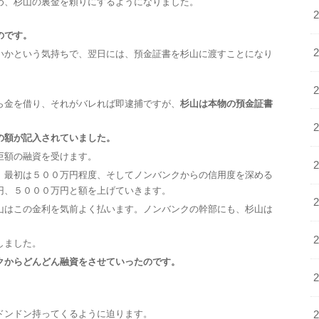
め、杉山の裏金を頼りにするようになりました。
のです。
いかという気持ちで、翌日には、預金証書を杉山に渡すことになり
ら金を借り、それがバレれば即逮捕ですが、
杉山は本物の預金証書
の額が記入されていました。
巨額の融資を受けます。
、最初は５００万円程度、そしてノンバンクからの信用度を深める
円、５０００万円と額を上げていきます。
山はこの金利を気前よく払います。ノンバンクの幹部にも、杉山は
しました。
クからどんどん融資をさせていったのです。
ドンドン持ってくるように迫ります。