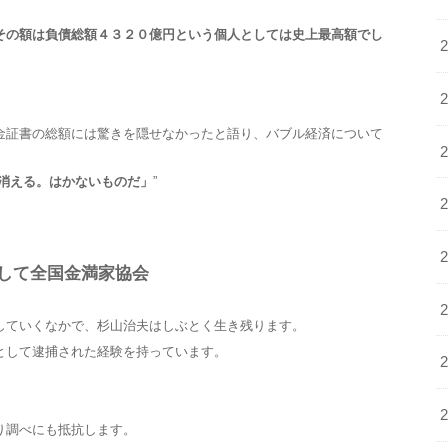
その額は負債総額４３２０億円という個人としては史上最高額でし
金証書の総額には驚きを隠せなかったと語り、バブル経済について
消える。はかないものだ」
”
して全国金満家協会
していくなかで、杉山治夫はしぶとく生き残ります。
として逮捕された経験を持っています。
り調べにも抵抗します。