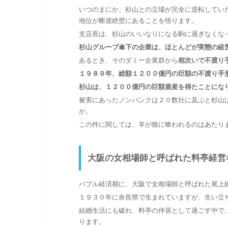
いつのまにか、杉山との立場が完全に逆転してい
地位が断崖絶壁にあることを悟ります。
支店長は、杉山のいいなりになる駒に過ぎなくな
杉山グループ傘下の企業は、ほとんどが実態の経
あるとき、そのダミー企業群から
相次いで不渡り
１９８９年、総額１２００億円の巨額の不渡り手
杉山は、１２００億円の巨額資産を得たことにな
被害にあったノンバンクは２０数社に及ぶと杉山
か。
この件に関しては、羊が狼に喰われるのはあたり
大阪の女相場師と呼ばれた料亭経営
バブル経済期に、大阪で女相場師と呼ばれた尾上
１９３０年に奈良県で生まれていますが、生い立
結婚生活にも破れ、料亭の仲居として過ごす中で
ります。