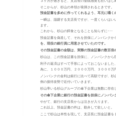
３ヶ月が過ぎると、支店長の金銭感覚も狂いはじ
そこからが、杉山の本領が発揮されるときです。
預金証書を多めに作ってくれるよう、耳元に囁く
一瞬は、躊躇する支店長ですが、一度くらいはい
ます。
これから、杉山の餌食となることも知らずに･･･
預金証書を偽造して、それを担保にノンバンクか
を、現役の銀行員に用意させていたのです。
その預金証書の金額は、実際の預金証書の数百倍
杉山は、この預金証書を担保に、ノンバンクから
利子の返済はすべて手形によっておこないました
為に、１０００万円、２０００万円、３０００万
ノンバンクの金利は銀行に比べて高額ですが、杉
例の接待攻勢で近付いていきます。
杉山率いる杉山グループの傘下企業は無数に存在
その傘下企業に銀行の預金証書を担保にノンバン
やがて、銀行の支店長からは泣きが入ります。
これ以上、預金証書の件は、勘弁して欲しいと。
ここで杉山は本性を現して、支店長に預金証書を