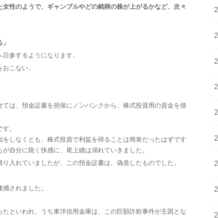
た女性のようで、ギャンブルやどの銘柄の株が上がるかなど、次々
る」
へ日参するようになります。
をおこない、
せては、預金証書を担保にノンバンクから、株式投資用の資金を借
です。
似をしなくとも、株式投資で利益を得ることは簡単だったはずです
ちが自分に跪く快感に、尾上縫は溺れていきました。
借り入れていましたが、この預金証書は、偽造したものでした。
逮捕されました。
。
ったといわれ、うち東洋信用金庫は、この巨額詐欺事件が主因とな