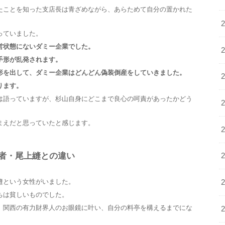
たことを知った支店長は青ざめながら、あらためて自分の置かれた
っていました。
営状態にないダミー企業でした。
手形が乱発されます。
形を出して、ダミー企業はどんどん偽装倒産をしていきました。
ります。
は語っていますが、杉山自身にどこまで良心の呵責があったかどう
まえだと思っていたと感じます。
者・尾上縫との違い
縫という女性がいました。
ちは貧しいものでした。
、関西の有力財界人のお眼鏡に叶い、自分の料亭を構えるまでにな