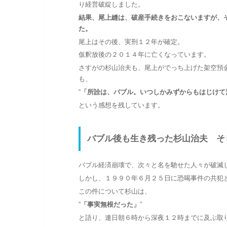
り経営破綻しました。
結果、尾上縫は、破産手続きをおこないますが、
た。
尾上はその後、実刑１２年が確定。
仮釈放後の２０１４年に亡くなっています。
さすがの杉山治夫も、尾上がでっち上げた架空預
も、
“
「所詮は、バブル。いつしかみずからもはじけて
という感想を残しています。
バブル後も生き残った杉山治夫 そ
バブル経済崩壊で、次々と名を馳せた人々が破滅
しかし、１９９０年６月２５日に恐喝事件の共犯
この件について杉山は、
“
「事実無根だった」
”
と語り、連日朝６時から深夜１２時までに及ぶ取