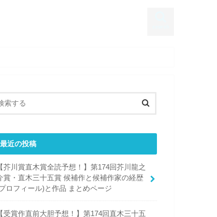
search
最近の投稿
【芥川賞直木賞全読予想！】第174回芥川龍之
介賞・直木三十五賞 候補作と候補作家の経歴
(プロフィール)と作品 まとめページ
【受賞作直前大胆予想！】第174回直木三十五