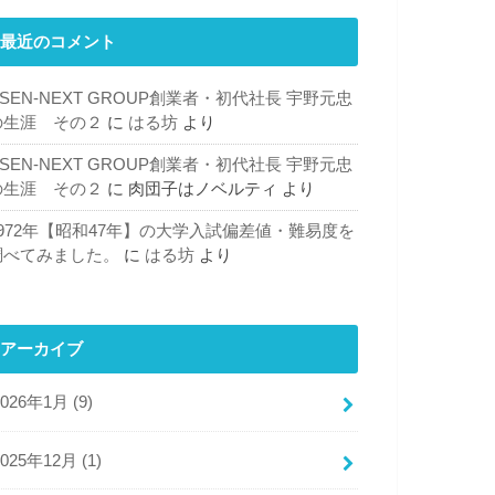
最近のコメント
見る
SEN-NEXT GROUP創業者・初代社長 宇野元忠
で見る
の生涯 その２
に
はる坊
より
SEN-NEXT GROUP創業者・初代社長 宇野元忠
ピングで見る
の生涯 その２
に
肉団子はノベルティ
より
1972年【昭和47年】の大学入試偏差値・難易度を
調べてみました。
に
はる坊
より
アーカイブ
2026年1月 (9)
2025年12月 (1)