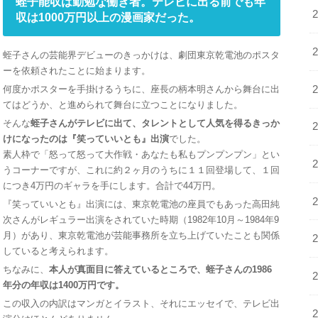
蛭子能収は勤勉な働き者。テレビに出る前でも年
収は1000万円以上の漫画家だった。
蛭子さんの芸能界デビューのきっかけは、劇団東京乾電池のポスタ
ーを依頼されたことに始まります。
何度かポスターを手掛けるうちに、座長の柄本明さんから舞台に出
てはどうか、と進められて舞台に立つことになりました。
そんな
蛭子さんがテレビに出て、タレントとして人気を得るきっか
けになったのは『笑っていいとも』出演
でした。
素人枠で「怒って怒って大作戦・あなたも私もプンプンプン」とい
うコーナーですが、これに約２ヶ月のうちに１１回登場して、１回
につき4万円のギャラを手にします。合計で44万円。
『笑っていいとも』出演には、東京乾電池の座員でもあった高田純
次さんがレギュラー出演をされていた時期（1982年10月～1984年9
月）があり、東京乾電池が芸能事務所を立ち上げていたことも関係
していると考えられます。
ちなみに、
本人が真面目に答えているところで、蛭子さんの1986
年分の年収は1400万円です。
この収入の内訳はマンガとイラスト、それにエッセイで、テレビ出