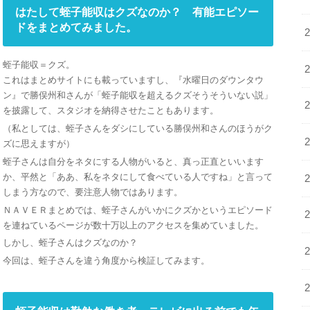
はたして蛭子能収はクズなのか？ 有能エピソー
ドをまとめてみました。
蛭子能収＝クズ。
これはまとめサイトにも載っていますし、『水曜日のダウンタウ
ン』で勝俣州和さんが「蛭子能収を超えるクズそうそういない説」
を披露して、スタジオを納得させたこともあります。
（私としては、蛭子さんをダシにしている勝俣州和さんのほうがク
ズに思えますが）
蛭子さんは自分をネタにする人物がいると、真っ正直といいます
か、平然と「ああ、私をネタにして食べている人ですね」と言って
しまう方なので、要注意人物ではあります。
ＮＡＶＥＲまとめでは、蛭子さんがいかにクズかというエピソード
を連ねているページが数十万以上のアクセスを集めていました。
しかし、蛭子さんはクズなのか？
今回は、蛭子さんを違う角度から検証してみます。