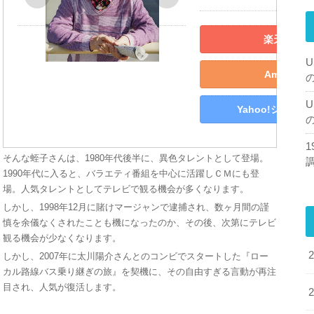
楽天市場で
U
Amazon
U
Yahoo!ショッ
そんな蛭子さんは、1980年代後半に、異色タレントとして登場。
1990年代に入ると、バラエティ番組を中心に活躍しＣＭにも登
場。人気タレントとしてテレビで観る機会が多くなります。
しかし、1998年12月に賭けマージャンで逮捕され、数ヶ月間の謹
慎を余儀なくされたことも機になったのか、その後、次第にテレビ
観る機会が少なくなります。
しかし、2007年に太川陽介さんとのコンビでスタートした『ロー
カル路線バス乗り継ぎの旅』を契機に、その自由すぎる言動が再注
目され、人気が復活します。