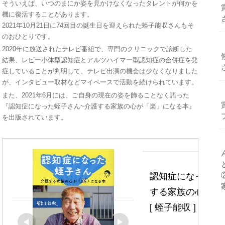
そういえば、いつのまにか姿を見かけなくなったタレントが何かを
機に復活することがあります。
2021年10月21日に74回目の誕生日を迎えられた蛭子能収さんもそ
のおひとりです。
2020年に放送されたテレビ番組で、専門のクリニックで診断した
結果、レビー小体型認知症とアルツハイマー型認知症の合併症を発
症していることが判明して、テレビ出演の機会は少なくなりました
が、インタビュー取材などマイペースで活動を続けられています。
また、2021年6月には、ご自身の現在の姿を飾ることなく語った
『認知症になった蛭子さん~介護する家族の心が「楽」になる本』
を出版されています。
認知症になった蛭
する家族の心が「
[ 蛭子能収 ]