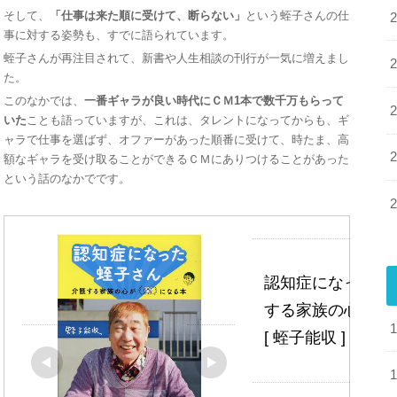
そして、
「仕事は来た順に受けて、断らない」
という蛭子さんの仕
事に対する姿勢も、すでに語られています。
蛭子さんが再注目されて、新書や人生相談の刊行が一気に増えまし
た。
このなかでは、
一番ギャラが良い時代にＣＭ1本で数千万もらって
いた
ことも語っていますが、これは、タレントになってからも、ギ
ャラで仕事を選ばず、オファーがあった順番に受けて、時たま、高
額なギャラを受け取ることができるＣＭにありつけることがあった
という話のなかでです。
認知症になった蛭
する家族の心が「
[ 蛭子能収 ]