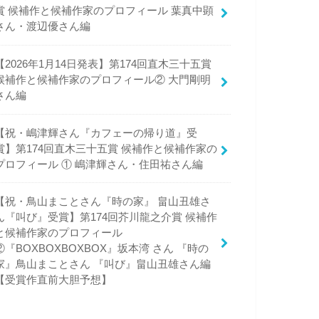
賞 候補作と候補作家のプロフィール 葉真中顕
さん・渡辺優さん編
【2026年1月14日発表】第174回直木三十五賞
候補作と候補作家のプロフィール② 大門剛明
さん編
【祝・嶋津輝さん『カフェーの帰り道』受
賞】第174回直木三十五賞 候補作と候補作家の
プロフィール ① 嶋津輝さん・住田祐さん編
【祝・鳥山まことさん『時の家』 畠山丑雄さ
ん『叫び』受賞】第174回芥川龍之介賞 候補作
と候補作家のプロフィール
子さん 介護
②『BOXBOXBOXBOX』坂本湾 さん 『時の
家』鳥山まことさん 『叫び』畠山丑雄さん編
楽」になる本 
【受賞作直前大胆予想】