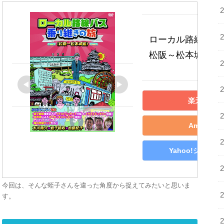
ローカル路線バス
松阪～松本城編 [ 
楽天市場で
Amazon
Yahoo!ショッ
今回は、そんな蛭子さんを違った角度から捉えてみたいと思いま
す。