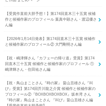
【受賞作直前大胆予想！】第174回直木三十五賞 候補
作と候補作家のプロフィール 葉真中顕さん・渡辺優さ
ん編
【2026年1月14日発表】第174回直木三十五賞 候補作
と候補作家のプロフィール② 大門剛明さん編
【祝・嶋津輝さん『カフェーの帰り道』受賞】第174
回直木三十五賞 候補作と候補作家のプロフィール ①
嶋津輝さん・住田祐さん編
【祝・鳥山まことさん『時の家』 畠山丑雄さん『叫
び』受賞】第174回芥川龍之介賞 候補作と候補作家の
プロフィール②『BOXBOXBOXBOX』坂本湾 さん
『時の家』鳥山まことさん 『叫び』畠山丑雄さん編
【受賞作直前大胆予想】