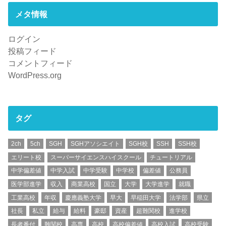
メタ情報
ログイン
投稿フィード
コメントフィード
WordPress.org
タグ
2ch
5ch
SGH
SGHアソシエイト
SGH校
SSH
SSH校
エリート校
スーパーサイエンスハイスクール
チュートリアル
中学偏差値
中学入試
中学受験
中学校
偏差値
公務員
医学部進学
収入
商業高校
国立
大学
大学進学
就職
工業高校
年収
慶應義塾大学
早大
早稲田大学
法学部
県立
社長
私立
給与
給料
豪邸
資産
超難関校
進学校
長者番付
難関校
高専
高校
高校偏差値
高校入試
高校受験