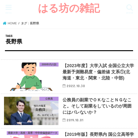
はる坊の雑記
menu
search
HOME
タグ : 長野県
長野県
2000年代の話
【2023年度】大学入試 全国公立大学
最新予測難易度・偏差値 文系①(北
海道・東北・関東・北陸・中部)
2022.10.30
公務員
公務員の副業でＯＫなことＮＧなこ
と。そして副業をしているのが周囲
にはバレないか？
2019.10.01
最新大学・高校・高専・中学校偏差値データ
【2019年版】長野県内 国公立高等学