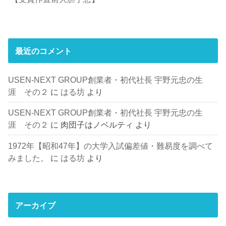
最近のコメント
USEN-NEXT GROUP創業者・初代社長 宇野元忠の生
涯 その２
に
はる坊
より
USEN-NEXT GROUP創業者・初代社長 宇野元忠の生
涯 その２
に
肉団子はノベルティ
より
1972年【昭和47年】の大学入試偏差値・難易度を調べて
みました。
に
はる坊
より
アーカイブ