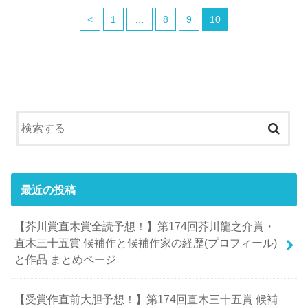
<
1
…
8
9
10
最近の投稿
【芥川賞直木賞全読予想！】第174回芥川龍之介賞・
直木三十五賞 候補作と候補作家の経歴(プロフィール)
と作品 まとめページ
【受賞作直前大胆予想！】第174回直木三十五賞 候補