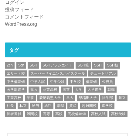
ログイン
投稿フィード
コメントフィード
WordPress.org
タグ
2ch
5ch
SGH
SGHアソシエイト
SGH校
SSH
SSH校
エリート校
スーパーサイエンスハイスクール
チュートリアル
中学偏差値
中学入試
中学受験
中学校
偏差値
公務員
医学部進学
収入
商業高校
国立
大学
大学進学
就職
工業高校
年収
慶應義塾大学
早大
早稲田大学
法学部
県立
社長
私立
給与
給料
豪邸
資産
超難関校
進学校
長者番付
難関校
高専
高校
高校偏差値
高校入試
高校受験