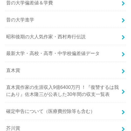
昔の大学偏差値＆学費
昔の大学進学
昭和後期の大人気作家・西村寿行伝説
最新大学・高校・高専・中学校偏差値データ
直木賞
直木賞作家の生涯収入9億6400万円 ！『復讐するは我
にあり』佐木隆三が公表した30年間の収支一覧表
確定申告について（医療費控除等も含む）
芥川賞