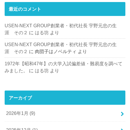
最近のコメント
USEN-NEXT GROUP創業者・初代社長 宇野元忠の生
涯 その２
に
はる坊
より
USEN-NEXT GROUP創業者・初代社長 宇野元忠の生
涯 その２
に
肉団子はノベルティ
より
1972年【昭和47年】の大学入試偏差値・難易度を調べて
みました。
に
はる坊
より
アーカイブ
2026年1月 (9)
2025年12月 (1)