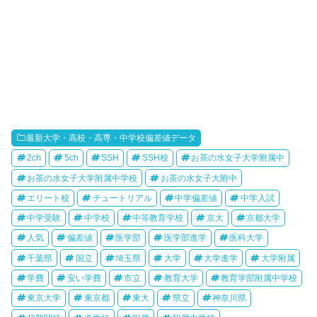
最新大学・高校・高専・中学校偏差値データ
2ch
5ch
SSH
SSH校
お茶の水女子大学附属中
お茶の水女子大学附属中学校
お茶の水女子大附中
エリート校
チュートリアル
中学偏差値
中学入試
中学受験
中学校
中等教育学校
京大
京都大学
人気
偏差値
医学部
医学部進学
医科大学
千葉県
国立
埼玉県
大学
大学進学
大学附属
学費
安い学費
市立
教育大学
教育学部附属中学校
東京大学
東京都
東大
県立
神奈川県