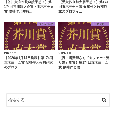
【芥川賞直木賞全読予想！】第
【受賞作直前大胆予想！】第174
174回芥川龍之介賞・直木三十五
回直木三十五賞 候補作と候補作
賞 候補作と候補…
家のプロフィ…
はる坊の雑記
直木賞
2026.1.11
2026.1.10
【2026年1月14日発表】第174回
【祝・嶋津輝さん『カフェーの帰
直木三十五賞 候補作と候補作家
り道』受賞】第174回直木三十五
のプロフ…
賞 候補作と候…