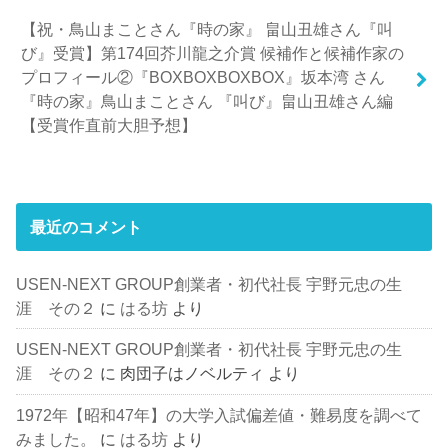
【祝・鳥山まことさん『時の家』 畠山丑雄さん『叫
び』受賞】第174回芥川龍之介賞 候補作と候補作家の
プロフィール②『BOXBOXBOXBOX』坂本湾 さん
『時の家』鳥山まことさん 『叫び』畠山丑雄さん編
【受賞作直前大胆予想】
最近のコメント
USEN-NEXT GROUP創業者・初代社長 宇野元忠の生
涯 その２
に
はる坊
より
USEN-NEXT GROUP創業者・初代社長 宇野元忠の生
涯 その２
に
肉団子はノベルティ
より
1972年【昭和47年】の大学入試偏差値・難易度を調べて
みました。
に
はる坊
より