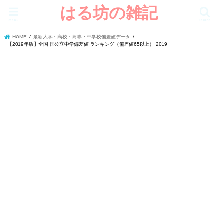
はる坊の雑記
menu
search
HOME
最新大学・高校・高専・中学校偏差値データ
【2019年版】全国 国公立中学偏差値 ランキング（偏差値65以上） 2019