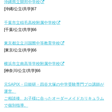
沖縄県立開邦中学校
[沖縄/公立/共学]67
千葉市立稲毛高校附属中学校
[千葉/公立/共学]66
東京都立立川国際中等教育学校
[東京/公立/共学]66
横浜市立南高等学校附属中学校
[神奈川/公立/共学]66
元SAPIX・日能研・四谷大塚の中学受験専門プロ講師が
運営。
ご相談後、お子様に合ったオーダーメイドカリキュラム
で個別指導。