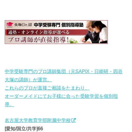
中学受験専門のプロ講師集団（元SAPIX・日能研・四谷
大塚の講師）が運営。
これらのプロが直接ご相談をたまわり、
オーダーメイドにてお子様に合った受験学習を個別指
導。
名古屋大学教育学部附属中学校
[愛知/国立/共学]66