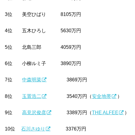
3位 美空ひばり 8105万円
4位 五木ひろし 5630万円
5位 北島三郎 4059万円
6位 小柳ルミ子 3890万円
7位
中森明菜
3869万円
8位
玉置浩二
3540万円（
安全地帯
）
9位
高見沢俊彦
3389万円（
THE ALFEE
）
10位
石川さゆり
3376万円