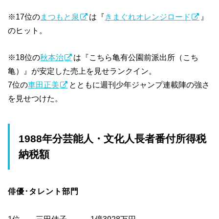
※17位の
まつもと泉
は『
きまぐれオレンジロード
』
のヒット。
※18位の
秋本治
は『こちら亀有公園前派出所（こち
亀）』が安定した売上を見せランクイン。
7位の
車田正美
とともに週刊少年ジャンプ連載陣の強さ
を見せつけた。
1988年分芸能人・文化人長者番付所得税
納税額
俳優･タレント部門