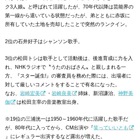
ク3人娘〟と呼ばれて活躍したが、70年代以降は芸能界の
第一線から退いている状態だったが、弟とともに赤坂に
所有していた土地を売却したことで突然のランクイン。
2位の石井好子はシャンソン歌手。
3位の松田トシは歌手として活動後は、後進育成に力を入
れ、NHKラジオで〝うたのおばさん〟と親しまれる一
方、『スター誕生!』の審査員を務めた際には、出場者に
対して厳しいコメントをすることで有名になった。
なお、
岩崎宏美
・
岩崎良美
姉妹、新沼謙治、
神野美
伽
は松田主宰の音楽教室出身。
※19位の三浦洸一は1950～1960年代に活躍した歌手だ
が、80年代に入ってから、CM出演や『
笑っていいとも
』にレギュラー出演するなど露出が増えた。