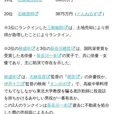
20位
石橋貴明
3875万円（
とんねるず
）
※1位にランクインした
三船敏郎
は、土地売却により所
得が急増したことによりランクイン。
※2位の
林成年
と3位の
長谷川稀世
は、国民栄誉賞を
受賞した名俳優・
長谷川一夫
の実子で、共に俳優・女
優であり、主に助演で存在を示した。
林成年
は、
大林宣彦
監督の『
廃市
』の弁慶役か、
伊丹十三
監督の映画『
タンポポ
』で、高級中華料理
でもてなしながら東北大学教授を騙る老詐欺師に投資話
を持ちかけるあやしい男役が一番有名か。
この2人のランクインは
長谷川一夫
逝去に不動産を処分
した際の売却益によるもの。