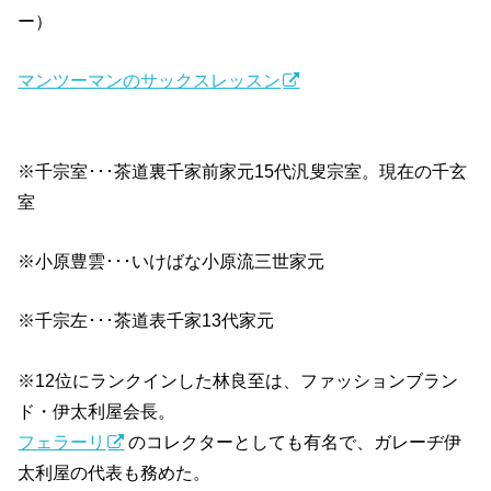
ー）
マンツーマンのサックスレッスン
※千宗室･･･茶道裏千家前家元15代汎叟宗室。現在の千玄
室
※小原豊雲･･･いけばな小原流三世家元
※千宗左･･･茶道表千家13代家元
※12位にランクインした林良至は、ファッションブラン
ド・伊太利屋会長。
フェラーリ
のコレクターとしても有名で、ガレーヂ伊
太利屋の代表も務めた。