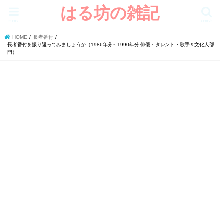
はる坊の雑記
menu
search
HOME
長者番付
長者番付を振り返ってみましょうか（1986年分～1990年分 俳優・タレント・歌手＆文化人部
門）