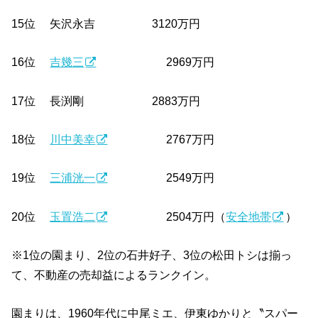
15位 矢沢永吉 3120万円
16位
吉幾三
2969万円
17位 長渕剛 2883万円
18位
川中美幸
2767万円
19位
三浦洸一
2549万円
20位
玉置浩二
2504万円（
安全地帯
）
※1位の園まり、2位の石井好子、3位の松田トシは揃っ
て、不動産の売却益によるランクイン。
園まりは、1960年代に中尾ミエ、伊東ゆかりと〝スパー