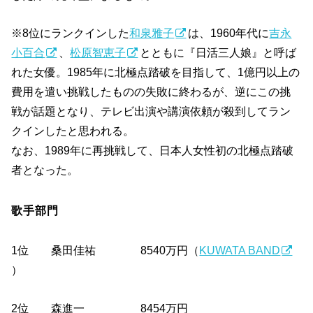
※8位にランクインした
和泉雅子
は、1960年代に
吉永
小百合
、
松原智恵子
とともに『日活三人娘』と呼ば
れた女優。1985年に北極点踏破を目指して、1億円以上の
費用を遣い挑戦したものの失敗に終わるが、逆にこの挑
戦が話題となり、テレビ出演や講演依頼が殺到してラン
クインしたと思われる。
なお、1989年に再挑戦して、日本人女性初の北極点踏破
者となった。
歌手部門
1位 桑田佳祐 8540万円（
KUWATA BAND
）
2位 森進一 8454万円