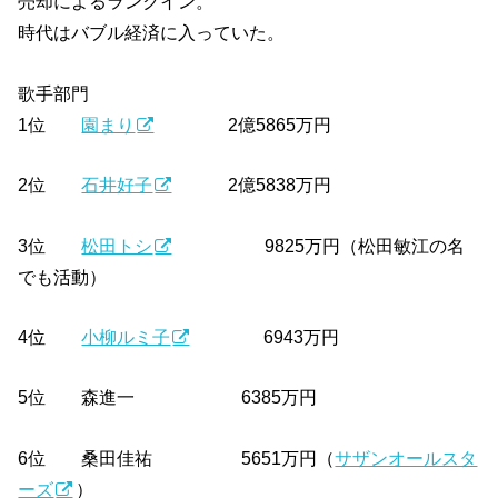
売却によるランクイン。
時代はバブル経済に入っていた。
歌手部門
1位
園まり
2億5865万円
2位
石井好子
2億5838万円
3位
松田トシ
9825万円（松田敏江の名
でも活動）
4位
小柳ルミ子
6943万円
5位 森進一 6385万円
6位 桑田佳祐 5651万円（
サザンオールスタ
ーズ
）