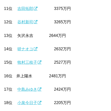
11位
吉田拓郎
3375万円
12位
谷村新司
3265万円
13位 矢沢永吉 2644万円
14位
研ナオコ
2632万円
15位
牧村三枝子
2527万円
16位 井上陽水 2481万円
17位
中島みゆき
2424万円
18位
小泉今日子
2205万円