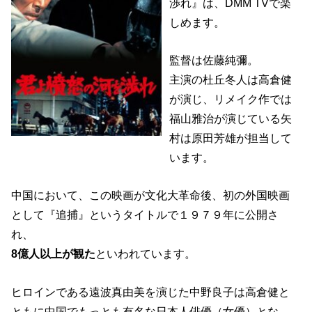
渉れ』は、DMM TVで楽
しめます。
監督は佐藤純彌。
主演の杜丘冬人は高倉健
が演じ、リメイク作では
福山雅治が演じている矢
村は原田芳雄が担当して
います。
中国において、この映画が文化大革命後、初の外国映画
として『追捕』というタイトルで１９７９年に公開さ
れ、
8億人以上が観た
といわれています。
ヒロインである遠波真由美を演じた中野良子は高倉健と
ともに中国でもっとも有名な日本人俳優（女優）とな