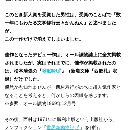
このとき新人賞を受賞した男性は、受賞のことばで「数
十年にもわたる文学修行云々かんぬん」と述べました
が、
この一作だけで消えてしまいました。
佳作となったデビュー作は、オール讀物誌上に全文掲載
されましたが、実はそれまでに、佳作が掲載されたの
は、
松本清張の『
啾啾吟
』（新潮文庫『西郷札』収
録）
だけでした。
偶然かも知れませんが、西村寿行がのちに超人気作家と
なることを考えると、何かしらの因縁を感じます。
※参照：オール讀物1969年12月号
その後、西村は1971年に勝利出版という出版社から、
ノンフィクション『
世界新動物記
』を刊行。