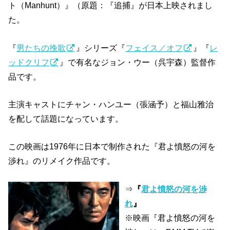
ト（Manhunt）』（原題：『追捕』が日本上映されまし
た。
『
男たちの挽歌
』シリーズ『
フェイス／オフ
』『
レ
ッドクリフ
』で有名なジョン・ウー（呉宇森）監督作
品です。
主演キャストにチャン・ハンユー（張涵予）と福山雅治
を配して話題になっています。
この映画は1976年に日本で制作された『君よ憤怒の河を
渉れ』のリメイク作品です。
⇒
『
君よ憤怒の河を渉
れ
』
※映画『君よ憤怒の河を