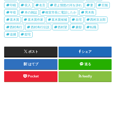
印税
収入
名言
君よ憤怒の河を渉れ
妻
巨魁
年収
本の雑誌
根室市長に電話したか
男木島
直木賞
直木賞作家
直木賞候補
自宅
西村京太郎
西村寿行
西村寿行伝説
西村望
豪邸
転職
追捕
邸宅
ポスト
シェア
はてブ
送る
Pocket
feedly