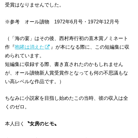
受賞はなりませんでした。
※参考 オール讀物 1972年6月号・1972年12月号
（「海の宴」はその後、西村寿行初の直木賞ノミネート
作『
咆哮は消えた
』が本になる際に、この短編集に収
められています。
短編集に収録する際、書き直されたのかもしれません
が、オール讀物新人賞受賞作となっても何の不思議もな
い高レベルな作品です。）
ちなみに小説家を目指し始めたこの当時、彼の収入は全
くのゼロ。
本人曰く
〝女房のヒモ〟