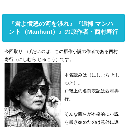
『君よ憤怒の河を渉れ』『追捕 マンハ
ント（Manhunt）』の原作者・西村寿行
今回取り上げたいのは、この原作小説の作者である西村
寿行（にしむら じゅこう）です。
本名読みは（にしむら とし
ゆき）。
戸籍上の名前表記は西村壽
行。
そんな西村が本格的に小説
を書き始めたのは意外に遅