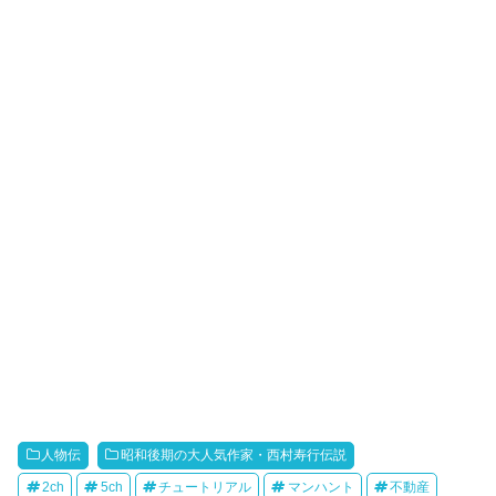
人物伝
昭和後期の大人気作家・西村寿行伝説
2ch
5ch
チュートリアル
マンハント
不動産