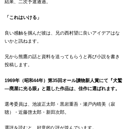
結果、二次予選通過。
「これはいける」
良い感触を掴んだ彼は、兄の西村望に良いアイデアはな
いかと訊ねます。
兄から熊鷹の話と資料を送ってもらうと再び小説を書き
投稿します。
1969年（昭和44年）第35回オール讀物新人賞にて『犬鷲
―廃屋に光る眼』と題した作品は、佳作に選ばれます。
選考委員は、池波正太郎・黒岩重吾・瀬戸内晴美（寂
聴）・近藤啓太郎・新田次郎。
選評を読むと、好意的な評が並んでいます。