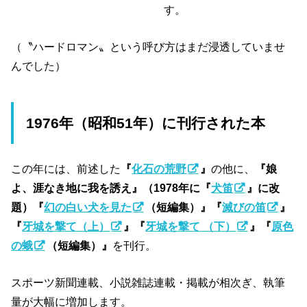
す。
（〝ハードロマン〟という呼び方はまだ浸透していませ
んでした）
1976年（昭和51年）に刊行された本
この年には、前述した
『
化石の荒野
』
の他に、
『娘
よ、涯なき地に我を誘え』（1978年に『
犬笛
』に改
題）『
幻の白い犬を見た
（短編集）』『
滅びの笛
』
『
牙城を撃て（上）
』『
牙城を撃て （下）
』『
原色
の蛾
（短編集）』
を刊行。
スポーツ新聞連載、小説雑誌連載・掲載が相次ぎ、執筆
量が大幅に増加します。