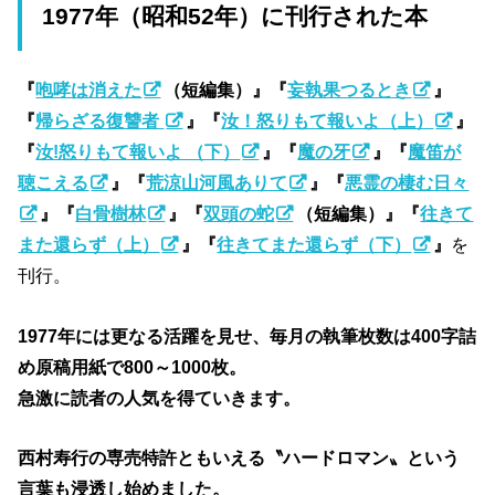
1977年（昭和52年）に刊行された本
『
咆哮は消えた
（短編集）』『
妄執果つるとき
』
『
帰らざる復讐者
』『
汝！怒りもて報いよ（上）
』
『
汝!怒りもて報いよ （下）
』『
魔の牙
』『
魔笛が
聴こえる
』『
荒涼山河風ありて
』『
悪霊の棲む日々
』『
白骨樹林
』『
双頭の蛇
（短編集）』『
往きて
また還らず（上）
』『
往きてまた還らず（下）
』
を
刊行。
1977年には更なる活躍を見せ、毎月の執筆枚数は400字詰
め原稿用紙で800～1000枚。
急激に読者の人気を得ていきます。
西村寿行の専売特許ともいえる〝ハードロマン〟という
言葉も浸透し始めました。