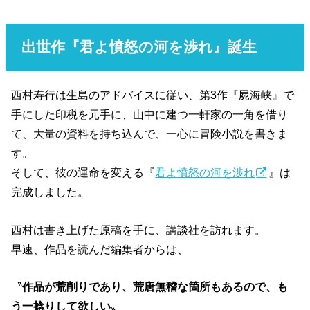
出世作『君よ憤怒の河を渉れ』誕生
西村寿行は生島のアドバイスに従い、第3作『屍海峡』で
手にした印税を元手に、山中に建つ一軒家の一角を借り
て、大量の資料を持ち込んで、一心に冒険小説を書きま
す。
そして、彼の運命を変える『
君よ憤怒の河を渉れ
』は
完成しました。
西村は書き上げた原稿を手に、講談社を訪れます。
早速、作品を読んだ編集者からは、
〝
作品が荒削りであり、荒唐無稽な箇所もあるので、も
う一捻りして欲しい
〟