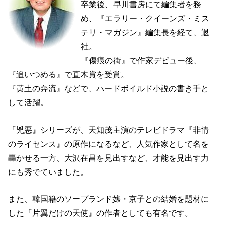
卒業後、早川書房にて編集者を務
め、『エラリー・クイーンズ・ミス
テリ・マガジン』編集長を経て、退
社。
『傷痕の街』で作家デビュー後、
『追いつめる』で直木賞を受賞。
『黄土の奔流』などで、ハードボイルド小説の書き手と
して活躍。
『兇悪』シリーズが、天知茂主演のテレビドラマ『非情
のライセンス』の原作になるなど、人気作家として名を
轟かせる一方、大沢在昌を見出すなど、才能を見出す力
にも秀でていました。
また、韓国籍のソープランド嬢・京子との結婚を題材に
した『片翼だけの天使』の作者としても有名です。