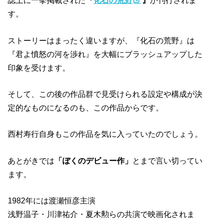
誌上に一挙掲載された
『
化石の荒野
』
が刊行されま
す。
ストーリーはまったく違いますが、『化石の荒野』は
『君よ憤怒の河を渉れ』を大幅にブラッシュアップした
印象を受けます。
そして、この後の作品群で見受けられる設定や構成が決
定的なものになるのも、この作品からです。
西村寿行自身もこの作品を気に入っていたのでしょう。
あとがきでは
「ぼくのデビュー作」
とまで言い切ってい
ます。
1982年には渡瀬恒彦主演
浅野温子・川津祐介・夏木勲らの共演で映画化されま