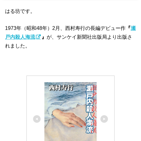
はる坊です。
1973年（昭和48年）2月、西村寿行の長編デビュー作
『
瀬
戸内殺人海流
』
が、サンケイ新聞社出版局より出版さ
れました。