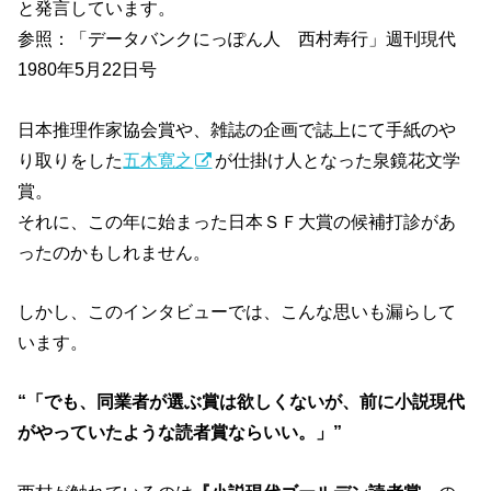
と発言しています。
参照：「データバンクにっぽん人 西村寿行」週刊現代
1980年5月22日号
日本推理作家協会賞や、雑誌の企画で誌上にて手紙のや
り取りをした
五木寛之
が仕掛け人となった泉鏡花文学
賞。
それに、この年に始まった日本ＳＦ大賞の候補打診があ
ったのかもしれません。
しかし、このインタビューでは、こんな思いも漏らして
います。
“「でも、同業者が選ぶ賞は欲しくないが、前に小説現代
がやっていたような読者賞ならいい。」”