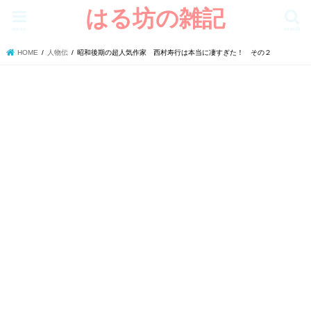
はる坊の雑記
menu
search
HOME
人物伝
昭和後期の超人気作家 西村寿行は本当に凄すぎた！ その２