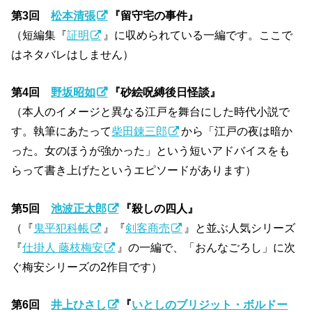
第3回
松本清張
『留守宅の事件』
（短編集『
証明
』に収められている一編です。ここで
はネタバレはしません）
第4回
野坂昭如
『砂絵呪縛後日怪談』
（本人のイメージと異なる江戸を舞台にした時代小説で
す。執筆にあたって
柴田錬三郎
から「江戸の夜は暗か
った。女のほうが強かった」という短いアドバイスをも
らって書き上げたというエピソードがあります）
第5回
池波正太郎
『殺しの四人』
（『
鬼平犯科帳
』『
剣客商売
』と並ぶ人気シリーズ
『
仕掛人 藤枝梅安
』の一編で、「おんなごろし」に次
ぐ梅安シリーズの2作目です）
第6回
井上ひさし
『
いとしのブリジット・ボルドー