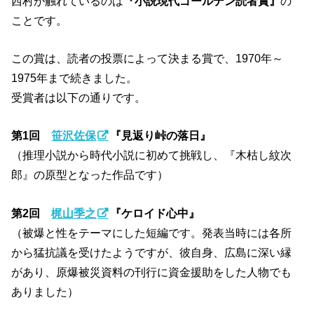
西村が触れているのは
『小説現代ゴールデン読者賞』
の
ことです。
この賞は、読者の投票によって決まる賞で、1970年～
1975年まで続きました。
受賞者は以下の通りです。
第1回
笹沢佐保
『見返り峠の落日』
（推理小説から時代小説に初めて挑戦し、『木枯し紋次
郎』の原型となった作品です）
第2回
梶山季之
『ケロイド心中』
（被爆と性をテーマにした短編です。発表当時には各所
から猛抗議を受けたようですが、彼自身、広島に深い縁
があり、原爆被災資料の刊行に資金援助をした人物でも
ありました）