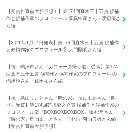
【受賞作直前大胆予想！】第174回直木三十五賞 候補
作と候補作家のプロフィール 葉真中顕さん・渡辺優さ
ん編
【2026年1月14日発表】第174回直木三十五賞 候補作
と候補作家のプロフィール② 大門剛明さん編
【祝・嶋津輝さん『カフェーの帰り道』受賞】第174
回直木三十五賞 候補作と候補作家のプロフィール ①
嶋津輝さん・住田祐さん編
【祝・鳥山まことさん『時の家』 畠山丑雄さん『叫
び』受賞】第174回芥川龍之介賞 候補作と候補作家の
プロフィール②『BOXBOXBOXBOX』坂本湾 さん
『時の家』鳥山まことさん 『叫び』畠山丑雄さん編
【受賞作直前大胆予想】