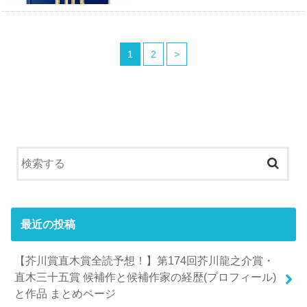
1
2
>
最近の投稿
【芥川賞直木賞全読予想！】第174回芥川龍之介賞・
直木三十五賞 候補作と候補作家の経歴(プロフィール)
と作品 まとめページ