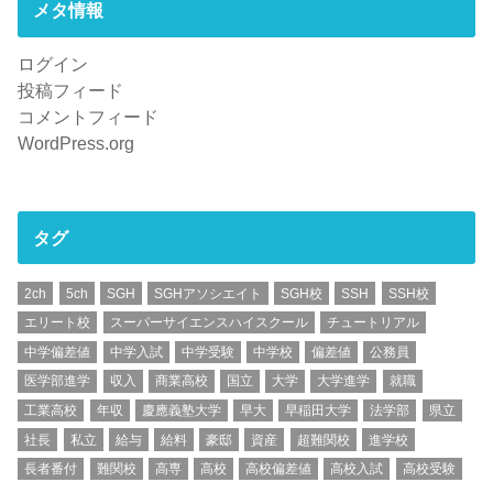
メタ情報
ログイン
投稿フィード
コメントフィード
WordPress.org
タグ
2ch
5ch
SGH
SGHアソシエイト
SGH校
SSH
SSH校
エリート校
スーパーサイエンスハイスクール
チュートリアル
中学偏差値
中学入試
中学受験
中学校
偏差値
公務員
医学部進学
収入
商業高校
国立
大学
大学進学
就職
工業高校
年収
慶應義塾大学
早大
早稲田大学
法学部
県立
社長
私立
給与
給料
豪邸
資産
超難関校
進学校
長者番付
難関校
高専
高校
高校偏差値
高校入試
高校受験