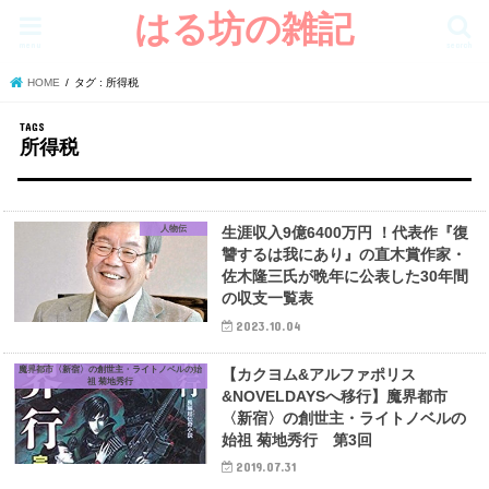
はる坊の雑記
menu
search
HOME
タグ : 所得税
所得税
人物伝
生涯収入9億6400万円 ！代表作『復
讐するは我にあり』の直木賞作家・
佐木隆三氏が晩年に公表した30年間
の収支一覧表
2023.10.04
魔界都市〈新宿〉の創世主・ライトノベルの始
【カクヨム&アルファポリス
祖 菊地秀行
&NOVELDAYSへ移行】魔界都市
〈新宿〉の創世主・ライトノベルの
始祖 菊地秀行 第3回
2019.07.31